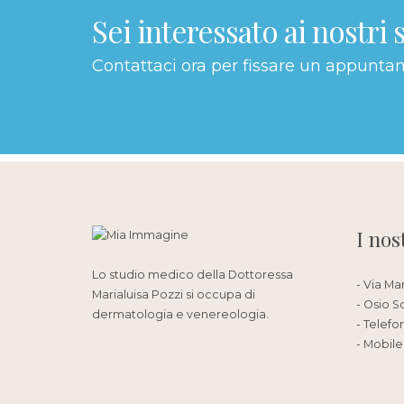
Sei interessato ai nostri 
Contattaci ora per fissare un appunta
I nos
Lo studio medico della Dottoressa
- Via Ma
Marialuisa Pozzi si occupa di
- Osio S
dermatologia e venereologia.
- Telefo
- Mobile: