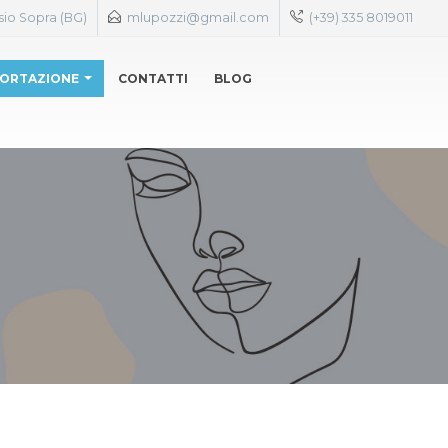
sio Sopra (BG)
mlupozzi@gmail.com
(+39) 335 8019011
ORTAZIONE
CONTATTI
BLOG