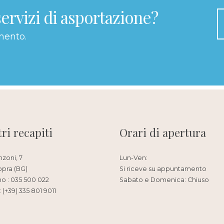
servizi di asportazione?
mento.
tri recapiti
Orari di apertura
nzoni, 7
Lun-Ven:
opra (BG)
Si riceve su appuntamento
no : 035 500 022
Sabato e Domenica: Chiuso
 (+39) 335 801 9011