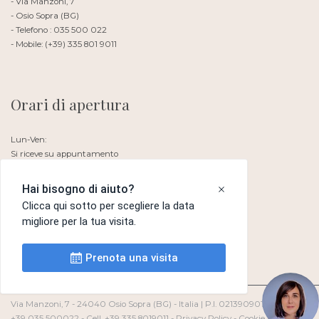
- Via Manzoni, 7
- Osio Sopra (BG)
- Telefono : 035 500 022
- Mobile: (+39) 335 801 9011
Orari di apertura
Lun-Ven:
Si riceve su appuntamento
Sabato e Domenica: Chiuso
Via Manzoni, 7 - 24040 Osio Sopra (BG) - Italia | P.I. 02139090167 | Tel.
+39 035 500022 - Cell. +39 335 8019011 -
Privacy Policy
-
Cookie Policy