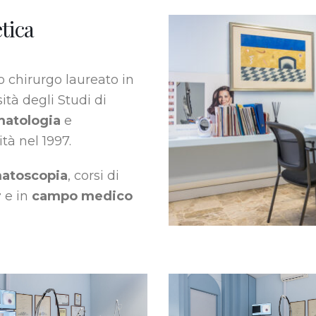
tica
 chirurgo laureato in
ità degli Studi di
atologia
e
tà nel 1997.
atoscopia
, corsi di
r
e in
campo medico