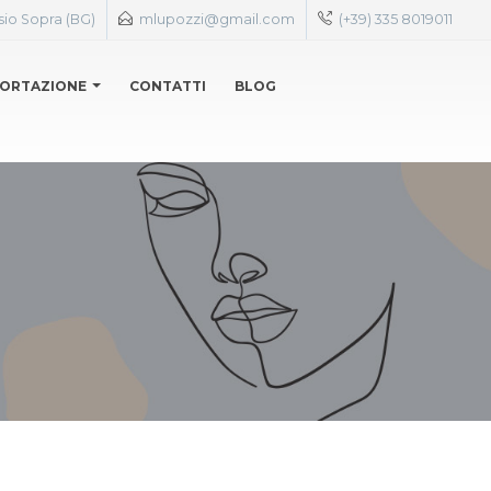
sio Sopra (BG)
mlupozzi@gmail.com
(+39) 335 8019011
ORTAZIONE
CONTATTI
BLOG