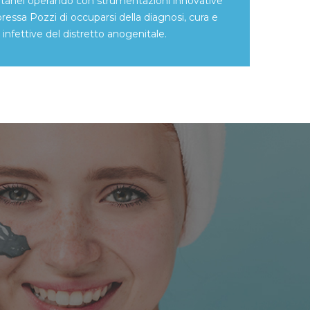
cutanei operando con strumentazioni innovative
oressa Pozzi di occuparsi della diagnosi, cura e
nfettive del distretto anogenitale.