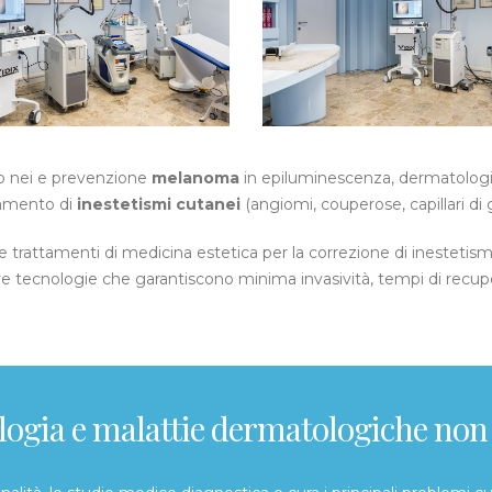
lo nei e prevenzione
melanoma
in epiluminescenza, dermatologia
ttamento di
inestetismi cutanei
(angiomi, couperose, capillari di 
 trattamenti di medicina estetica per la correzione di inestetismi 
 tecnologie che garantiscono minima invasività, tempi di recupero 
ogia e malattie dermatologiche non 