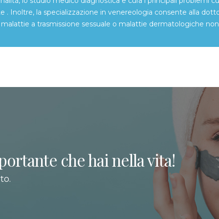
tà, lo studio medico diagnostica e cura i principali problemi 
e . Inoltre, la specializzazione in venereologia consente alla dott
malattie a trasmissione sessuale o malattie dermatologiche non i
portante che hai nella vita!
to.