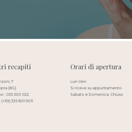
tri recapiti
Orari di apertura
nzoni, 7
Lun-Ven:
opra (BG)
Si riceve su appuntamento
no : 035 500 022
Sabato e Domenica: Chiuso
 (+39) 335 801 9011