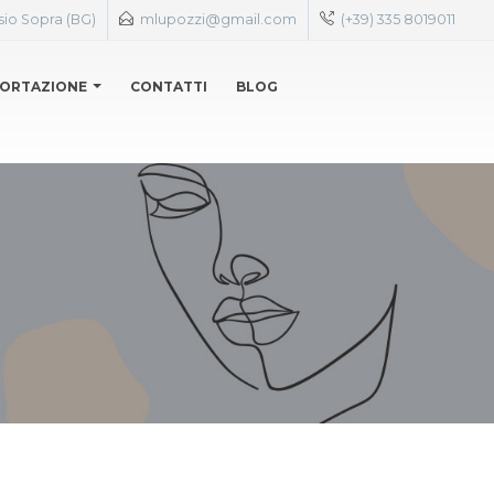
sio Sopra (BG)
mlupozzi@gmail.com
(+39) 335 8019011
ORTAZIONE
CONTATTI
BLOG