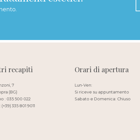
mento.
tri recapiti
Orari di apertura
nzoni, 7
Lun-Ven:
opra (BG)
Si riceve su appuntamento
no : 035 500 022
Sabato e Domenica: Chiuso
 (+39) 335 801 9011