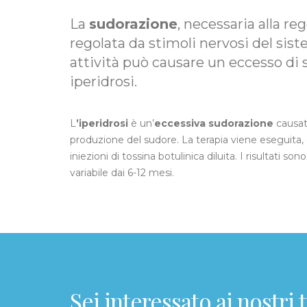
La
sudorazione
, necessaria alla r
regolata da stimoli nervosi del sis
attività può causare un eccesso di
iperidrosi.
L
’iperidrosi
è un’
eccessiva sudorazione
causat
produzione del sudore. La terapia viene eseguita,
iniezioni di tossina botulinica diluita. I risultati 
variabile dai 6-12 mesi.
Sei interessato ai nostri 