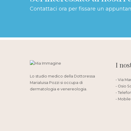
Contattaci ora per fissare un appunta
I nos
Lo studio medico della Dottoressa
- Via Ma
Marialuisa Pozzi si occupa di
- Osio S
dermatologia e venereologia.
- Telefo
- Mobile: