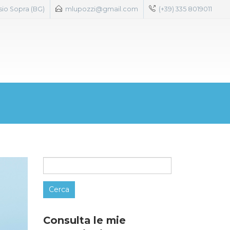
sio Sopra (BG)
mlupozzi@gmail.com
(+39) 335 8019011
Ricerca
per:
Consulta le mie