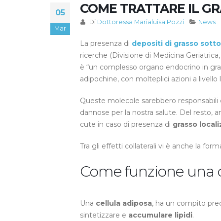
COME TRATTARE IL GR
05
Di
Dottoressa Marialuisa Pozzi
News
Mar
La presenza di
depositi di grasso sot
ricerche (Divisione di Medicina Geriatrica
è “un complesso organo endocrino in gra
adipochine, con molteplici azioni a livello 
Queste molecole sarebbero responsabili 
dannose per la nostra salute. Del resto, a
cute in caso di presenza di
grasso local
Tra gli effetti collaterali vi è anche la for
Come funzione una ce
Una
cellula adiposa
, ha un compito pre
sintetizzare e
accumulare lipidi
.