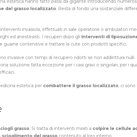
dicina estetica hanno fatto passi da gigante introducendo numero
e del grasso localizzato
. Resta di fondo una sostanziale differ
erventi invasivisi, effettuati in sale operatorie o ambulatori me
rghi ed anestesisti. I recuperi dopo gli
interventi di liposuzion
 guaine contenitive e trattare la cute con prodotti specifici.
no invasive con tempi di recupero ridotti se non addirittura nulli.
 soluzione fatta eccezione per i casi gravi o singolari, per i qua
fficaci.
 medicina estetica per
combattere il grasso localizzato
, ci sono 
e
sciogli grasso
. Si tratta di interventi mirati a
colpire le cellule 
o
scioglimento del grasso
contenuto al loro interno.