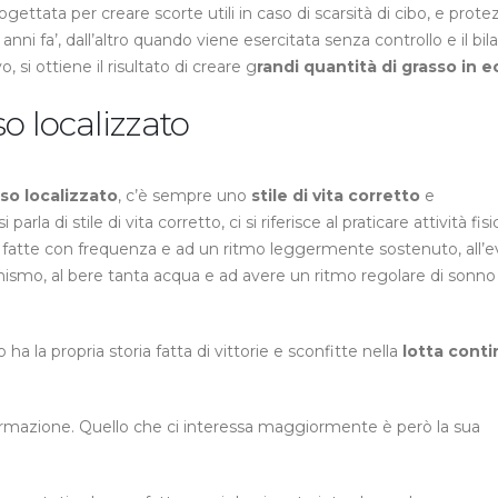
gettata per creare scorte utili in caso di scarsità di cibo, e prote
anni fa’, dall’altro quando viene esercitata senza controllo e il bila
i ottiene il risultato di creare g
randi quantità di grasso in 
so localizzato
so localizzato
, c’è sempre uno
stile di vita corretto
e
 parla di stile di vita corretto, ci si riferisce al praticare attività fisi
tte con frequenza e ad un ritmo leggermente sostenuto, all’evi
ismo, al bere tanta acqua e ad avere un ritmo regolare di sonno
 la propria storia fatta di vittorie e sconfitte nella
lotta conti
ormazione. Quello che ci interessa maggiormente è però la sua