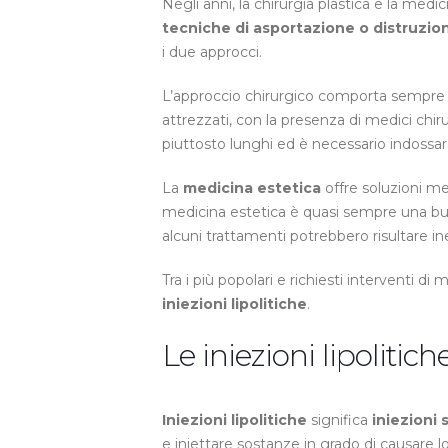
Negli anni, la chirurgia plastica e la me
tecniche di asportazione o distruzion
i due approcci.
L’approccio chirurgico comporta sempre int
attrezzati, con la presenza di medici chiru
piuttosto lunghi ed è necessario indossare
La
medicina estetica
offre soluzioni me
medicina estetica è quasi sempre una buona
alcuni trattamenti potrebbero risultare ine
Tra i più popolari e richiesti interventi di
iniezioni lipolitiche
.
Le iniezioni lipolitich
Iniezioni lipolitiche
significa
iniezioni 
e iniettare sostanze in grado di causare l