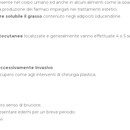
sente nel corpo umano ed anche in alcuni alimenti come la soia 
a produzione dei farmaci impiegati nei trattamenti estetici.
e solubile il grasso
contenuto negli adipociti riducendone
ttocutanee
localizzate e generalmente vanno effettuate 4 o 5 
ccessivamente invasivo
;
cupero come agli interventi di chirurgia plastica;
o senso di bruciore;
resentare edemi per un breve periodo;
vi.