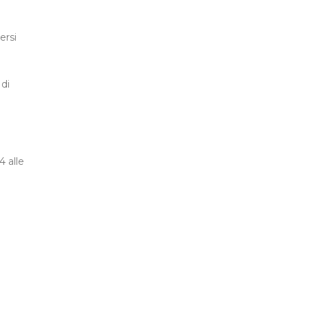
ersi
 di
 alle