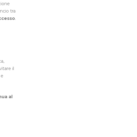
zione
ncio tra
eccesso
.
ca,
tare il
 e
nua al