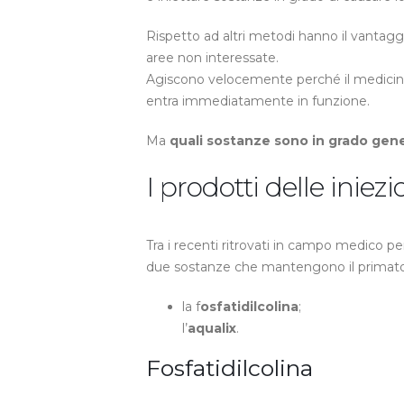
Rispetto ad altri metodi hanno il vantagg
aree non interessate.
Agiscono velocemente perché il medici
entra immediatamente in funzione.
Ma
quali sostanze sono in grado gene
I prodotti delle iniezi
Tra i recenti ritrovati in campo medico per
due sostanze che mantengono il primato 
la f
osfatidilcolina
;
l’
aqualix
.
Fosfatidilcolina