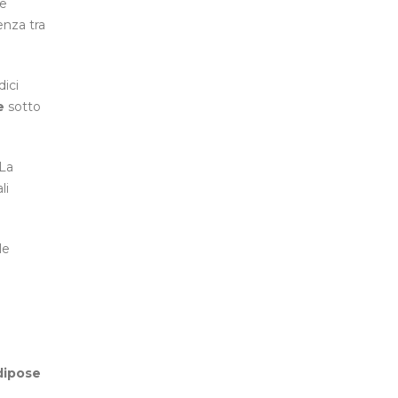
se
enza tra
dici
e
sotto
 La
li
le
adipose