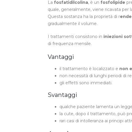
La
fosfatidilcolina
, è un
fosfolipide
pre
quale, generalmente, viene ricavata per l
Questa sostanza ha la proprietà di r
ender
gradualmente il volume.
I trattamenti consistono in
iniezioni so
di frequenza mensile.
Vantaggi
il trattamento è localizzato e
non e
non necessità di lunghi periodi di re
gli effetti sono immediati.
Svantaggi
qualche paziente lamenta un legger
la cute, dopo il trattamento, può p
rari casi di intolleranza ai principi atti