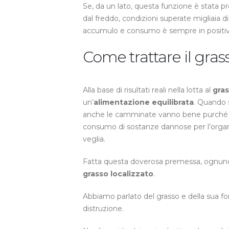
Se, da un lato, questa funzione è stata pro
dal freddo, condizioni superate migliaia di 
accumulo e consumo è sempre in positivo, s
Come trattare il gras
Alla base di risultati reali nella lotta al
gras
un’
alimentazione equilibrata
. Quando si
anche le camminate vanno bene purché fa
consumo di sostanze dannose per l’organ
veglia.
Fatta questa doverosa premessa, ognuno ha
grasso localizzato
.
Abbiamo parlato del grasso e della sua f
distruzione.