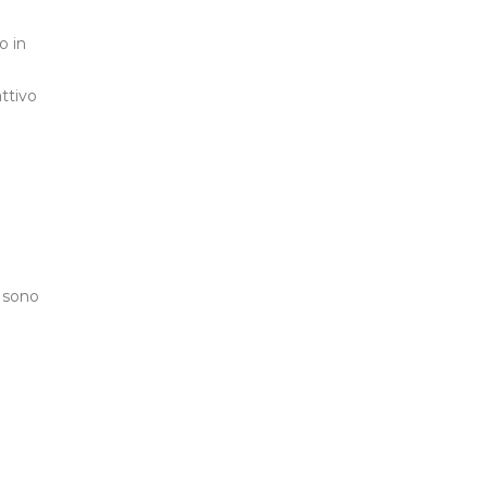
o in
attivo
i sono