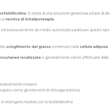
osfatidilcolina
. Si tratta di una soluzione gelatinosa a base di div
fica
tecnica di intralipoterapia
.
 ed esclusivamente da medici autorizzati a praticare questo tipo
ello
scioglimento del grasso
contenuto nella
cellula adiposa
.
ttocutanee localizzate
e generalmente vanno effettuate dalle 4
.
cessivamente invasivo;
ecupero come gli interventi di chirurgia estetica;
si ottengono risultati con la fosfatidilcolina