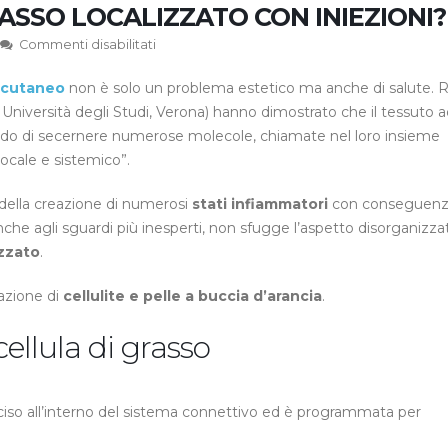
ASSO LOCALIZZATO CON INIEZIONI?
su
Commenti disabilitati
Come
tocutaneo
non è solo un problema estetico ma anche di salute. 
trattare
il
, Università degli Studi, Verona) hanno dimostrato che il tessuto 
grasso
do di secernere numerose molecole, chiamate nel loro insieme
localizzato
locale e sistemico”.
con
iniezioni?
della creazione di numerosi
stati infiammatori
con conseguen
nche agli sguardi più inesperti, non sfugge l’aspetto disorganizza
izzato
.
mazione di
cellulite e pelle a buccia d’arancia
.
llula di grasso
ciso all’interno del sistema connettivo ed è programmata per