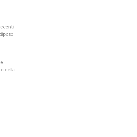
Recenti
adiposo
ze
to della