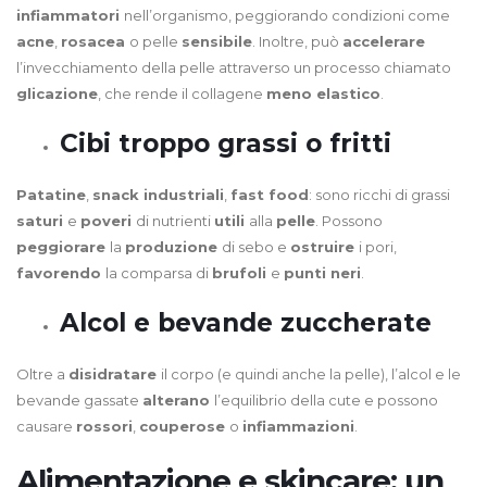
infiammatori
nell’organismo, peggiorando condizioni come
acne
,
rosacea
o pelle
sensibile
. Inoltre, può
accelerare
l’invecchiamento della pelle attraverso un processo chiamato
glicazione
, che rende il collagene
meno elastico
.
Cibi troppo grassi o fritti
Patatine
,
snack industriali
,
fast food
: sono ricchi di grassi
saturi
e
poveri
di nutrienti
utili
alla
pelle
. Possono
peggiorare
la
produzione
di sebo e
ostruire
i pori,
favorendo
la comparsa di
brufoli
e
punti neri
.
Alcol e bevande zuccherate
Oltre a
disidratare
il corpo (e quindi anche la pelle), l’alcol e le
bevande gassate
alterano
l’equilibrio della cute e possono
causare
rossori
,
couperose
o
infiammazioni
.
Alimentazione e skincare: un