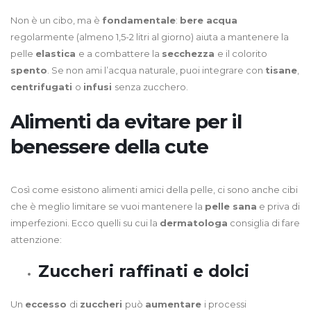
Non è un cibo, ma è
fondamentale
:
bere acqua
regolarmente (almeno 1,5-2 litri al giorno) aiuta a mantenere la
pelle
elastica
e a combattere la
secchezza
e il colorito
spento
. Se non ami l’acqua naturale, puoi integrare con
tisane
,
centrifugati
o
infusi
senza zucchero.
Alimenti da evitare per il
benessere della cute
Così come esistono alimenti amici della pelle, ci sono anche cibi
che è meglio limitare se vuoi mantenere la
pelle sana
e priva di
imperfezioni. Ecco quelli su cui la
dermatologa
consiglia di fare
attenzione:
Zuccheri raffinati e dolci
Un
eccesso
di
zuccheri
può
aumentare
i processi