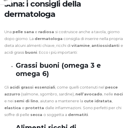
sana: i consigli della
dermatologa
Una
pelle sana
e
radiosa
si costruisce anche a tavola, giorno
dopo giorno. La
dermatologa
consiglia di inserire nella propria
dieta alcuni alimenti chiave, ricchi di
vitamine
,
antiossidanti
e
acidi grassi
buoni
. Ecco i più importanti:
Grassi buoni (omega 3 e
omega 6)
Gli
acidi grassi essenziali
, come quelli contenuti nel
pesce
azzurro
(salmone, sgombro, sardine),
nell’avocado
, nelle
noci
e nei
semi di lino
, aiutano a mantenere la
cute idratata
,
elastica
e
protetta
dalle infiammazioni. Sono perfetti per chi
soffre di pelle
secca
o soggetta a
dermatiti
.
Alimenti ricchi di