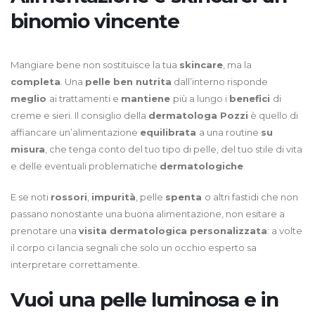
binomio vincente
Mangiare bene non sostituisce la tua
skincare
, ma la
completa
. Una
pelle ben nutrita
dall’interno risponde
meglio
ai trattamenti e
mantiene
più a lungo i
benefici
di
creme e sieri. Il consiglio della
dermatologa Pozzi
è quello di
affiancare un’alimentazione
equilibrata
a una routine
su
misura
, che tenga conto del tuo tipo di pelle, del tuo stile di vita
e delle eventuali problematiche
dermatologiche
.
E se noti
rossori
,
impurità
, pelle
spenta
o altri fastidi che non
passano nonostante una buona alimentazione, non esitare a
prenotare una
visita dermatologica personalizzata
: a volte
il corpo ci lancia segnali che solo un occhio esperto sa
interpretare correttamente.
Vuoi una pelle luminosa e in