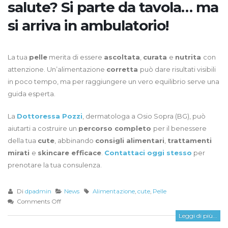
salute? Si parte da tavola… ma
si arriva in ambulatorio!
La tua
pelle
merita di essere
ascoltata
,
curata
e
nutrita
con
attenzione. Un’alimentazione
corretta
può dare risultati visibili
in poco tempo, ma per raggiungere un vero equilibrio serve una
guida esperta.
La
Dottoressa Pozzi
, dermatologa a Osio Sopra (BG), può
aiutarti a costruire un
percorso completo
per il benessere
della tua
cute
, abbinando
consigli alimentari
,
trattamenti
mirati
e
skincare efficace
.
Contattaci oggi stesso
per
prenotare la tua consulenza.
Di
dpadmin
News
Alimentazione
,
cute
,
Pelle
Comments Off
Leggi di più...