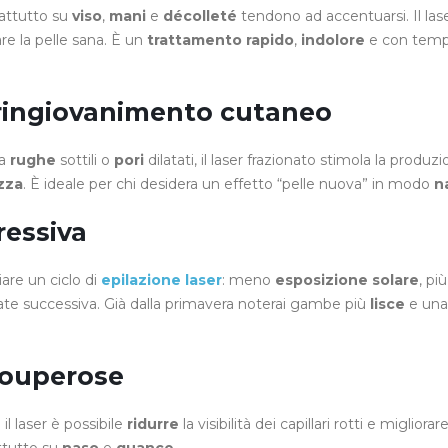
attutto su
viso
,
mani
e
décolleté
tendono ad accentuarsi. Il las
re la pelle sana. È un
trattamento rapido
,
indolore
e con temp
 ringiovanimento cutaneo
da
rughe
sottili o
pori
dilatati, il laser frazionato stimola la produzi
zza
. È ideale per chi desidera un effetto “pelle nuova” in modo
n
ressiva
are un ciclo di
epilazione laser
: meno
esposizione solare
, p
tate successiva. Già dalla primavera noterai gambe più
lisce
e una
 couperose
 il laser è possibile
ridurre
la visibilità dei capillari rotti e migliorare