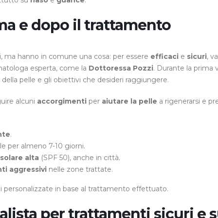
attutto su
naso
e
guance
.
ma e dopo il trattamento
li, ma hanno in comune una cosa: per essere
efficaci
e
sicuri
, v
rmatologa esperta, come la
Dottoressa Pozzi
. Durante la prima v
i della pelle e gli obiettivi che desideri raggiungere.
uire alcuni
accorgimenti
per
aiutare la pelle
a rigenerarsi e pr
nte
.
le per almeno 7-10 giorni.
solare alta
(SPF 50), anche in città.
nti aggressivi
nelle zone trattate.
i personalizzate in base al trattamento effettuato.
alista per trattamenti sicuri e 