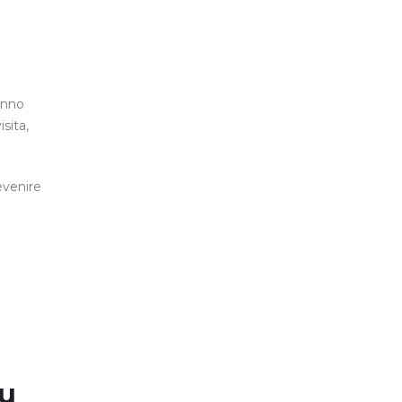
anno
isita,
evenire
su