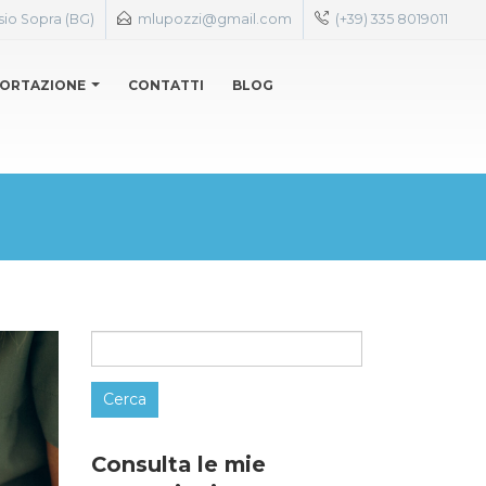
sio Sopra (BG)
mlupozzi@gmail.com
(+39) 335 8019011
ORTAZIONE
CONTATTI
BLOG
Ricerca
per:
Consulta le mie