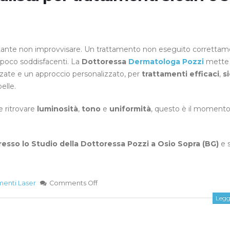
rtante non improvvisare. Un trattamento non eseguito corretta
i poco soddisfacenti. La
Dottoressa
Dermatologa Pozzi
mette
nzate e un approccio personalizzato, per
trattamenti efficaci
,
s
elle.
e ritrovare
luminosità
,
tono
e
uniformità
, questo è il momento
esso lo Studio della Dottoressa Pozzi a Osio Sopra (BG)
e s
menti Laser
Comments Off
Leggi