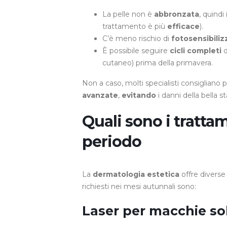
La pelle non è
abbronzata
, quindi
trattamento è più
efficace
).
C’è meno rischio di
fotosensibili
È possibile seguire
cicli completi
d
cutaneo) prima della primavera.
Non a caso, molti specialisti consigliano p
avanzate
,
evitando
i danni della bella s
Quali sono i trattam
periodo
La
dermatologia estetica
offre divers
richiesti nei mesi autunnali sono:
Laser per macchie sol