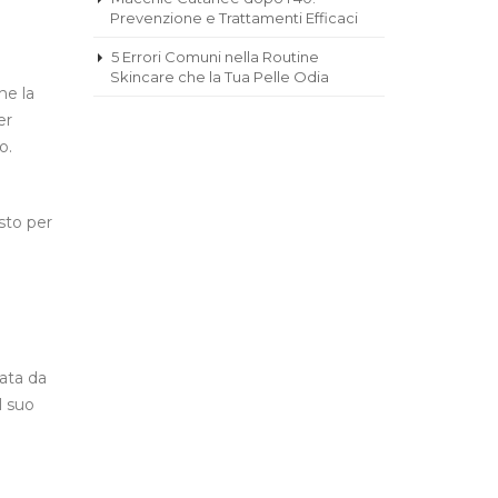
Prevenzione e Trattamenti Efficaci
5 Errori Comuni nella Routine
Skincare che la Tua Pelle Odia
he la
er
o.
sto per
nata da
l suo