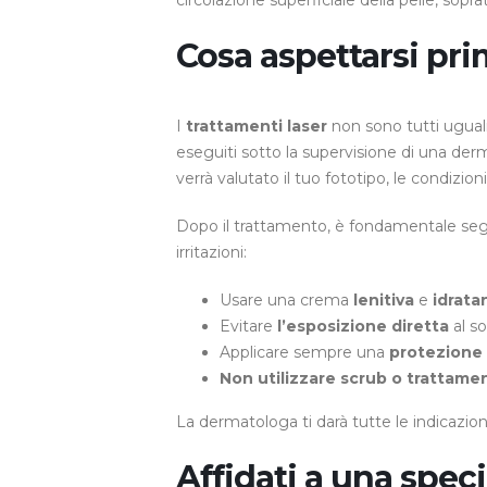
circolazione superficiale della pelle, sopr
Cosa aspettarsi pri
I
trattamenti laser
non sono tutti ugua
eseguiti sotto la supervisione di una de
verrà valutato il tuo fototipo, le condizion
Dopo il trattamento, è fondamentale seg
irritazioni:
Usare una crema
lenitiva
e
idrata
Evitare
l’esposizione diretta
al so
Applicare sempre una
protezione 
Non utilizzare scrub o trattame
La dermatologa ti darà tutte le indicazion
Affidati a una speci