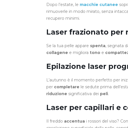
Dopo l’estate, le
macchie cutanee
sopr
rimuoverle in modo mirato, senza intacca
recupero minimi.
Laser frazionato per
Se la tua pelle appare
spenta
, segnata 
collagene
e migliora
tono
e
compatte
Epilazione laser prog
L’autunno è il momento perfetto per inizi
per
completare
le sedute prima dell’es
riduzione
significativa dei
peli
.
Laser per capillari e
Il freddo
accentua
i rossori del viso? Con