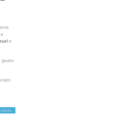
mente
 a
icuri
e
 giusto
copri
 di più...