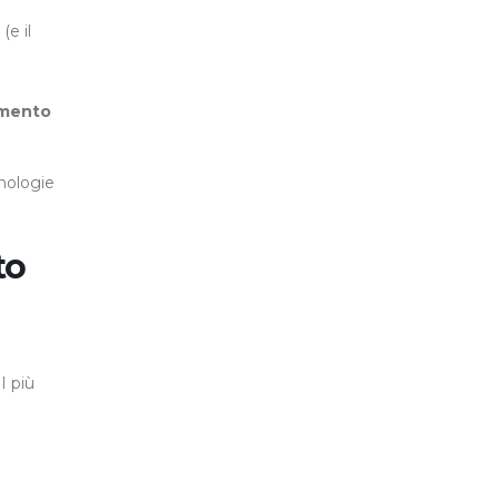
e
(e il
imento
nologie
to
 I più