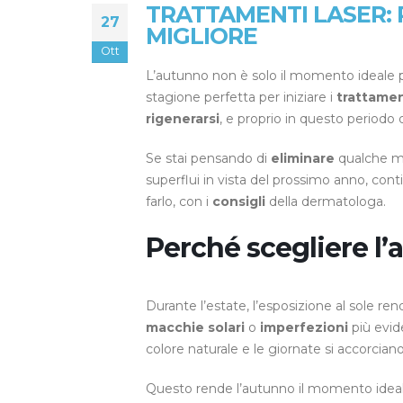
TRATTAMENTI LASER: 
27
MIGLIORE
Ott
L’autunno non è solo il momento ideale pe
stagione perfetta per iniziare i
trattamen
rigenerarsi
, e proprio in questo periodo d
Se stai pensando di
eliminare
qualche m
superflui in vista del prossimo anno, con
farlo, con i
consigli
della dermatologa.
Perché scegliere l’
Durante l’estate, l’esposizione al sole ren
macchie solari
o
imperfezioni
più evid
colore naturale e le giornate si accorcian
Questo rende l’autunno il momento ideal