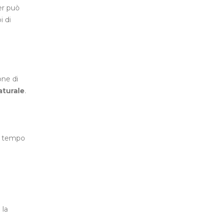
er può
i di
one di
aturale
.
iù tempo
 la