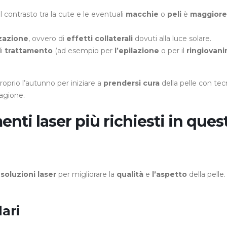
 il contrasto tra la cute e le eventuali
macchie
o
peli
è
maggior
zzazione
, ovvero di
effetti collaterali
dovuti alla luce solare.
i
trattamento
(ad esempio per
l’epilazione
o per il
ringiovan
roprio l’autunno per iniziare a
prendersi cura
della pelle con tec
tagione.
enti laser più richiesti in ques
e
soluzioni laser
per migliorare la
qualità
e
l’aspetto
della pelle.
ari