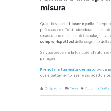
misura
Quando si parla di
laser e pelle
, è impo
può causare effetti indesiderati o risultat
disposizione dei pazienti tecnologie ava
sempre rispettosi
delle esigenze della p
Se vuoi preparare la tua cute all’autunno 
per agire.
Prenota la tua visita dermatologica
pr
quale trattamento laser è più adatto a te.
Di
dpadmin
News
Autunno
,
Tratta