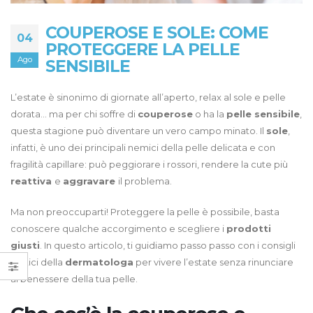
COUPEROSE E SOLE: COME
04
PROTEGGERE LA PELLE
Ago
SENSIBILE
L’estate è sinonimo di giornate all’aperto, relax al sole e pelle
dorata… ma per chi soffre di
couperose
o ha la
pelle sensibile
,
questa stagione può diventare un vero campo minato. Il
sole
,
infatti, è uno dei principali nemici della pelle delicata e con
fragilità capillare: può peggiorare i rossori, rendere la cute più
reattiva
e
aggravare
il problema.
Ma non preoccuparti! Proteggere la pelle è possibile, basta
conoscere qualche accorgimento e scegliere i
prodotti
giusti
. In questo articolo, ti guidiamo passo passo con i consigli
pratici della
dermatologa
per vivere l’estate senza rinunciare
al benessere della tua pelle.