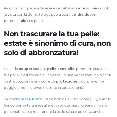
Ricorda: ogni pelle è diversa e va trattata in
modo unico
. Solo
la visita con la dermatologa può aiutarti a
individuare
il
percorso
giusto
per te.
Non trascurare la tua pelle:
estate è sinonimo di cura, non
solo di abbronzatura!
Se hai la
couperose
o la
pelle sensibile
, prenderti cura della
tua pelle in estate non è un vezzo… è una necessità! Con piccoli
gesti quotidiani e una corretta
protezione
, puoi prevenire
peggioramenti e vivere l’estate in tutta serenità.
La
Dottoressa Pozzi
, dermatologa a Osio Sopra (BG), è al tuo
fianco per aiutarti a scegliere i prodotti giusti, creare un piano
personalizzato e mantenere la pelle sana e protetta anche