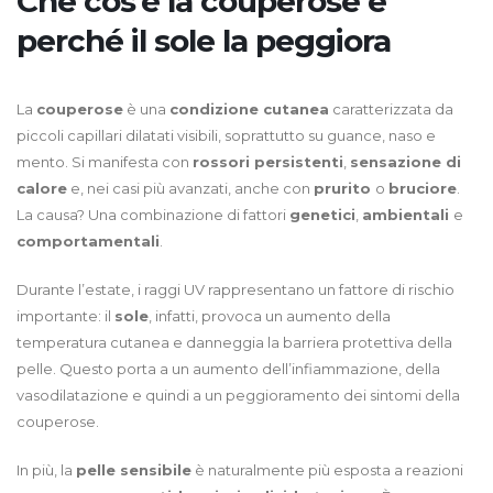
Che cos’è la couperose e
perché il sole la peggiora
La
couperose
è una
condizione cutanea
caratterizzata da
piccoli capillari dilatati visibili, soprattutto su guance, naso e
mento. Si manifesta con
rossori persistenti
,
sensazione di
calore
e, nei casi più avanzati, anche con
prurito
o
bruciore
.
La causa? Una combinazione di fattori
genetici
,
ambientali
e
comportamentali
.
Durante l’estate, i raggi UV rappresentano un fattore di rischio
importante: il
sole
, infatti, provoca un aumento della
temperatura cutanea e danneggia la barriera protettiva della
pelle. Questo porta a un aumento dell’infiammazione, della
vasodilatazione e quindi a un peggioramento dei sintomi della
couperose.
In più, la
pelle sensibile
è naturalmente più esposta a reazioni