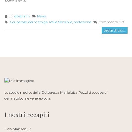
sotto il sole.
Di
dpadmin
News
Couperose
,
dermatolga
,
Pelle Sensibile
,
protezione
Comments Off
Leggi di più...
Lo studio medico della Dottoressa Marialuisa Pozzi si occupa di
dermatologia e venereologia.
I nostri recapiti
- Via Manzoni, 7