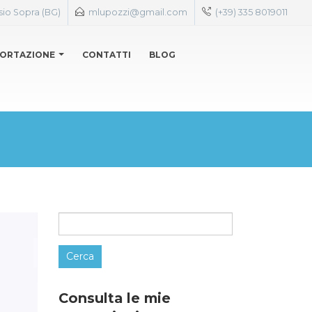
sio Sopra (BG)
mlupozzi@gmail.com
(+39) 335 8019011
ORTAZIONE
CONTATTI
BLOG
Ricerca
per:
Consulta le mie