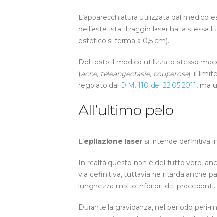
L’apparecchiatura utilizzata dal medico e
dell’estetista, il raggio laser ha la stess
estetico si ferma a 0,5 cm).
Del resto il medico utilizza lo stesso ma
(
acne, teleangectasie, couperose
); il lim
regolato dal
D.M. 110 del 22.05.2011
, ma u
All’ultimo pelo
L’
epilazione laser
si intende definitiva i
In realtà questo non è del tutto vero, anc
via definitiva, tuttavia ne ritarda anche 
lunghezza molto inferiori dei precedenti.
Durante la gravidanza, nel periodo peri-me