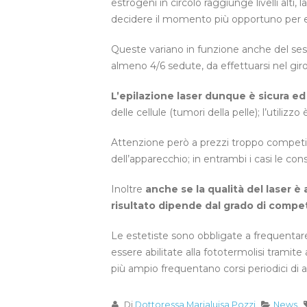
estrogeni in circolo raggiunge livelli alti, l
decidere il momento più opportuno per ef
Queste variano in funzione anche del se
almeno 4/6 sedute, da effettuarsi nel giro
L’epilazione laser dunque è sicura ed
delle cellule (tumori della pelle); l’utili
Attenzione però a prezzi troppo competi
dell’apparecchio; in entrambi i casi le c
Inoltre
anche se la qualità del laser è
risultato dipende dal grado di compe
Le estetiste sono obbligate a frequentare
essere abilitate alla fototermolisi tramit
più ampio frequentano corsi periodici d
Di
Dottoressa Marialuisa Pozzi
News