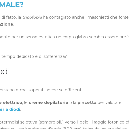
 MALE?
di fatto, la
tricofobia
ha contagiato anche i maschietti che forse
azione
.
nte per un senso estetico un corpo glabro sembra essere prefer
 di tempo dedicato e di sofferenza?
odi
 siano ormai superati anche se efficienti.
e elettrico
, le
creme depilatorie
o la
pinzetta
per valutare
er a diodi
.
fototermolisi selettiva (sempre più) verso il pelo. Il raggio fotonico 