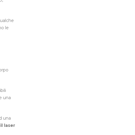
o,
qualche
no le
corpo
ili
le una
d una
l laser