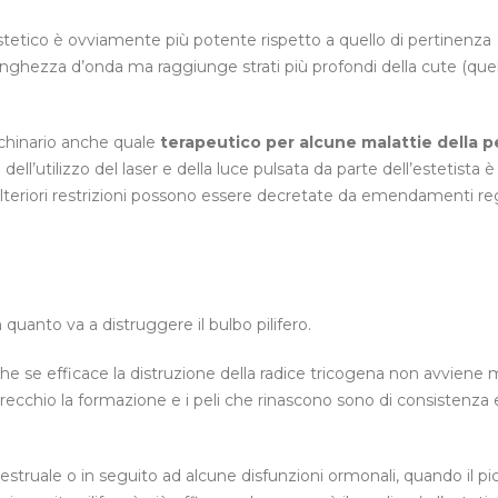
stetico è ovviamente più potente rispetto a quello di pertinenza
a lunghezza d’onda ma raggiunge strati più profondi della cute (que
cchinario anche quale
terapeutico per alcune malattie della p
ite dell’utilizzo del laser e della luce pulsata da parte dell’estetista è
lteriori restrizioni possono essere decretate da emendamenti reg
n quanto va a distruggere il bulbo pilifero.
he se efficace la distruzione della radice tricogena non avviene m
parecchio la formazione e i peli che rinascono sono di consistenza 
struale o in seguito ad alcune disfunzioni ormonali, quando il pi