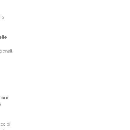
llo
elle
ionali.
ai in
e
cco di