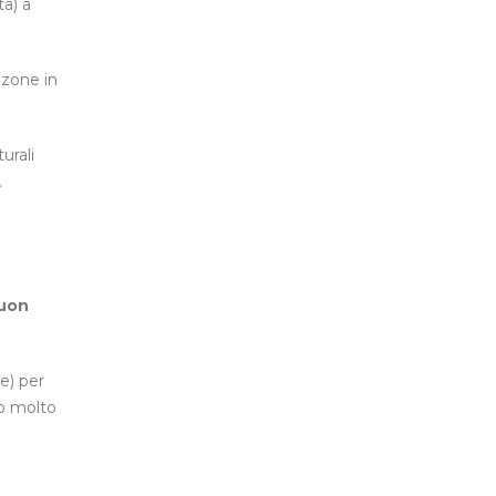
ta) a
zone in
urali
.
buon
e) per
so molto