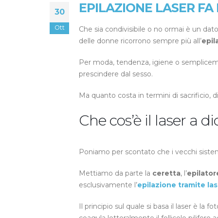
EPILAZIONE LASER FA
30
Ott
Che sia condivisibile o no ormai è un dato 
delle donne ricorrono sempre più all’
epil
Per moda, tendenza, igiene o sempliceme
prescindere dal sesso.
Ma quanto costa in termini di sacrificio,
Che cos’è il laser a di
Poniamo per scontato che i vecchi sistemi
Mettiamo da parte la
ceretta
, l’
epilator
esclusivamente l’
epilazione tramite las
Il principio sul quale si basa il laser è la 