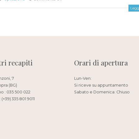
Leggi
tri recapiti
Orari di apertura
nzoni, 7
Lun-Ven:
opra (BG)
Si riceve su appuntamento
no : 035 500 022
Sabato e Domenica: Chiuso
 (+39) 335 801 9011