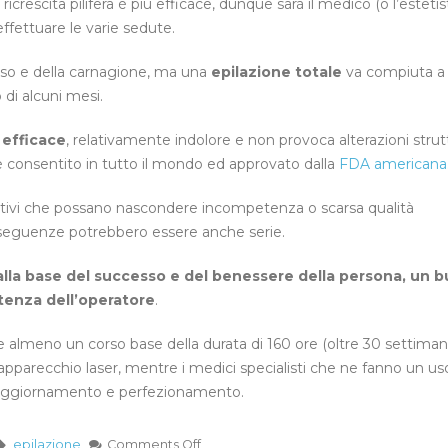
a ricrescita pilifera è più efficace, dunque sarà il medico (o l’estetis
fettuare le varie sedute.
sso e della carnagione, ma una
epilazione totale
va compiuta a 
 di alcuni mesi.
 efficace
, relativamente indolore e non provoca alterazioni strutt
zzo è consentito in tutto il mondo ed approvato dalla
FDA americana
tivi che possano nascondere incompetenza o scarsa qualità
onseguenze potrebbero essere anche serie.
 alla base del successo e del benessere della persona, un 
tenza dell’operatore
.
 almeno un corso base della durata di 160 ore (oltre 30 settiman
e apparecchio laser, mentre i medici specialisti che ne fanno un u
i aggiornamento e perfezionamento.
epilazione
Comments Off