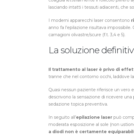
coagula letteralmente il follicolo pilifer
lasciando intatti i tessuti adiacenti, che
I moderni apparecchi laser consentono
r
anno fa l’epilazione risultava impossibile
carnagioni olivastre/scure (f.t. 3,4 e 5).
La soluzione definiti
Il trattamento al laser è privo di effett
tranne che nel contorno occhi, laddove la
Quasi nessun paziente riferisce un vero e 
descrivono la sensazione di ricevere una 
sedazione topica preventiva.
In seguito all’
epilazione laser
può compar
moderata esposizione al sole (non ustion
a diodi non è certamente equiparabile 