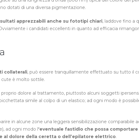
o agisce su una lunghezza d’onda (808 nm) tipica del colore del pel
 sono dotati di una diversa pigmentazione.
isultati apprezzabili anche su fototipi chiari
, laddove fino a 
. Ovviamente i candidati eccellenti in quanto ad efficacia rimango
va
i collaterali
, può essere tranquillamente effettuato su tutto il 
 cute è molto sottile.
proprio dolore al trattamento, piuttosto alcuni soggetti ipersensib
picchettata simile al colpo di un elastico; ad ogni modo è possibi
ire in alcune zone una leggera sensibilizzazione comparabile a
e), ad ogni modo l
‘eventuale fastidio che possa comportare i
al dolore della ceretta o dell’epilatore elettrico
.