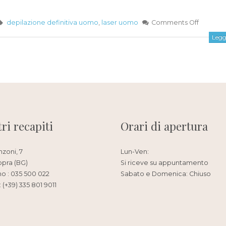
depilazione definitiva uomo
,
laser uomo
Comments Off
Leggi
tri recapiti
Orari di apertura
nzoni, 7
Lun-Ven:
opra (BG)
Si riceve su appuntamento
no : 035 500 022
Sabato e Domenica: Chiuso
 (+39) 335 801 9011