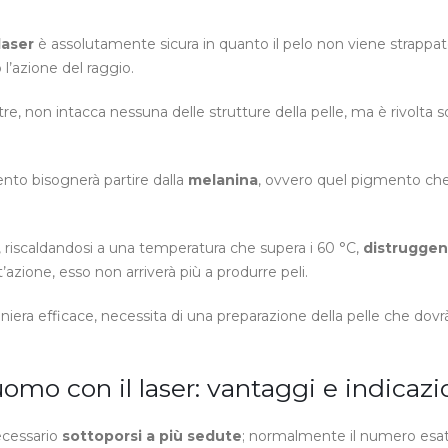
laser
è assolutamente sicura in quanto il pelo non viene strappa
 l’azione del raggio.
re, non intacca nessuna delle strutture della pelle, ma è rivolta so
ento bisognerà partire dalla
melanina
, ovvero quel pigmento ch
, riscaldandosi a una temperatura che supera i 60 °C,
distruggen
’azione, esso non arriverà più a produrre peli.
niera efficace, necessita di una preparazione della pelle che dovr
uomo con il laser: vantaggi e indicazi
necessario
sottoporsi a più sedute
; normalmente il numero esa