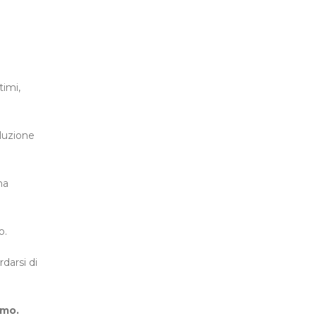
timi,
oluzione
na
o.
rdarsi di
amo.