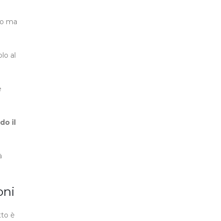
to ma
lo al
e
do il
à
oni
tto è