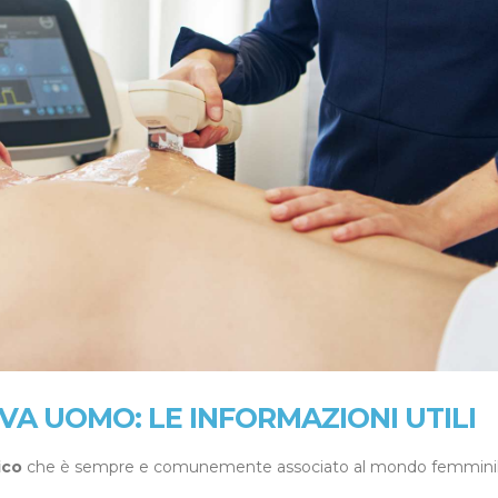
VA UOMO: LE INFORMAZIONI UTILI
ico
che è sempre e comunemente associato al mondo femminil