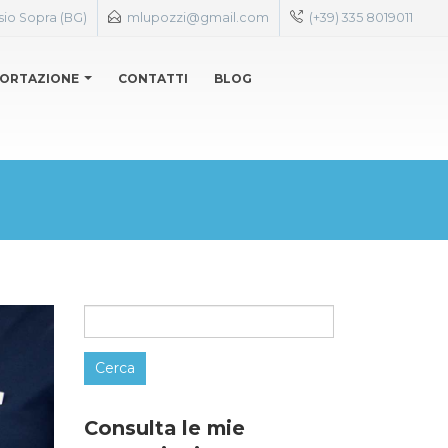
sio Sopra (BG)
mlupozzi@gmail.com
(+39) 335 8019011
ORTAZIONE
CONTATTI
BLOG
Ricerca
per:
Consulta le mie