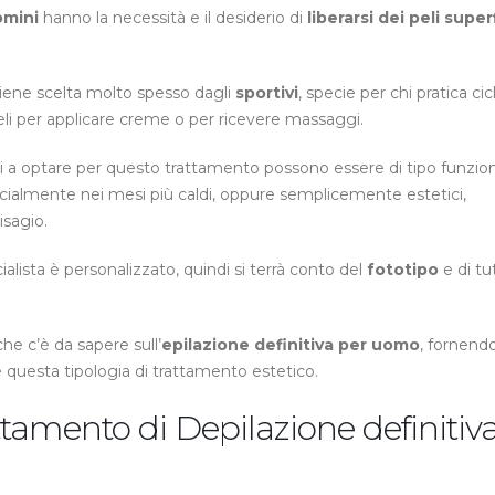
omini
hanno la necessità e il desiderio di
liberarsi dei peli super
iene scelta molto spesso dagli
sportivi
, specie per chi pratica ci
peli per applicare creme o per ricevere massaggi.
i a optare per questo trattamento possono essere di tipo funzion
ecialmente nei mesi più caldi, oppure semplicemente estetici,
isagio.
alista è personalizzato, quindi si terrà conto del
fototipo
e di tu
he c’è da sapere sull’
epilazione definitiva per uomo
, fornend
e questa tipologia di trattamento estetico.
ttamento di Depilazione definitiv