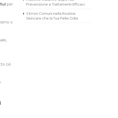
flui
per
Prevenzione e Trattamenti Efficaci
5 Errori Comuni nella Routine
Skincare che la Tua Pelle Odia
clismo o
ale,
tto ciò
o
a