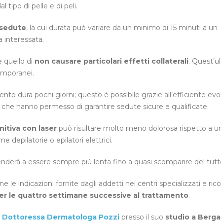
al tipo di pelle e di peli.
 sedute
, la cui durata può variare da un minimo di 15 minuti a un
 interessata.
è quello di
non causare particolari effetti collaterali
. Quest’ul
emporanei.
ento dura pochi giorni; questo è possibile grazie all’efficiente ev
 e che hanno permesso di garantire sedute sicure e qualificate.
initiva con laser
può risultare molto meno dolorosa rispetto a u
 depilatorie o epilatori elettrici.
tenderà a essere sempre più lenta fino a quasi scomparire del tutt
e indicazioni fornite dagli addetti nei centri specializzati e rico
per le quattro settimane successive al trattamento
.
a
Dottoressa Dermatologa Pozzi
presso il suo
studio a Berg