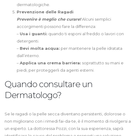
dermatologiche.
Prevenzione delle Ragadi
Prevenire è meglio che curare!
Alcuni semplici
accorgimenti possono fare la differenza:
–
Usa i guanti:
quando ti esponi al freddo o lavori con
detergenti.
–
Bevi molta acqua:
per mantenere la pelle idratata
dall’interno.
–
Applica una crema barriera:
soprattutto su mani e
piedi, per proteggerli da agenti esterni.
Quando consultare un
Dermatologo?
Se le ragadi o la pelle secca diventano persistenti, dolorose o
non migliorano con i rimedi fai-da-te, è il momento di rivolgersi a
un esperto. La dottoressa Pozzi, con la sua esperienza, saprà
identificare le cause del problema e proporti una soluzione