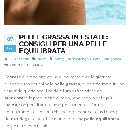
PELLE GRASSA IN ESTATE:
07
CONSIGLI PER UNA PELLE
Lug
EQUILIBRATA
Di
dpadmin
News
consigli
,
dermatologo
,
Estate
,
Pelle grassa
su
Commenti disabilitati
Pelle
grassa
L’
estate
è la stagione del sole, del mare e delle giornate
in
all’aperto. Ma per chi ha la
pelle grassa
, può trasformarsi in una
estate:
vera sfida quotidiana. Il caldo e l’umidità tendono ad
consigli
aumentare
la produzione di sebo, rendendo la pelle più
per
lucida
, con pori dilatati e un aspetto meno uniforme.
una
pelle
Fortunatamente, con qualche accorgimento e i giusti consigli
equilibrata
dermatologici, è possibile mantenere una
pelle equilibrata
anche nei mesi più caldi.