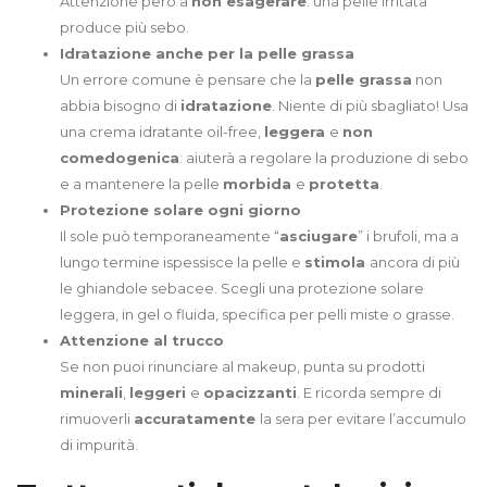
Attenzione però a
non esagerare
: una pelle irritata
produce più sebo.
Idratazione anche per la pelle grassa
Un errore comune è pensare che la
pelle grassa
non
abbia bisogno di
idratazione
. Niente di più sbagliato! Usa
una crema idratante oil-free,
leggera
e
non
comedogenica
: aiuterà a regolare la produzione di sebo
e a mantenere la pelle
morbida
e
protetta
.
Protezione solare ogni giorno
Il sole può temporaneamente “
asciugare
” i brufoli, ma a
lungo termine ispessisce la pelle e
stimola
ancora di più
le ghiandole sebacee. Scegli una protezione solare
leggera, in gel o fluida, specifica per pelli miste o grasse.
Attenzione al trucco
Se non puoi rinunciare al makeup, punta su prodotti
minerali
,
leggeri
e
opacizzanti
. E ricorda sempre di
rimuoverli
accuratamente
la sera per evitare l’accumulo
di impurità.