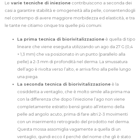
Le
varie tecniche di iniezione
contribuiscono a seconda dei
casi a garantire stabilità e omogeneità alla pelle, consentendogli
nel contempo di avere maggiore morbidezza ed elasticità, e tra
le tante ne citiamo cinque tra quelle più comuni.
La prima tecnica di biorivitalizzazione
è quella di tipo
lineare che viene eseguita utilizzando un ago da 27 G (0,4
× 1,3 mm) che va posizionato in un punto (parallelo alla
pelle) a 2-3 mm di profondità nel derma. La smussatura
dell’ago è rivolta verso l’alto, e arriva fino alla pelle lungo
una piega.
La seconda tecnica di biorivitalizzazione
è la
cosiddetta a ventaglio, che è molto simile alla prima ma
con la differenza che dopo l’iniezione l’ago non viene
completamente estratto bensì girato all’interno della
pelle ad angolo acuto, prima di fare altri 2-3 movimenti
con un inserimento retrogrado del prodotto nel derma.
Questa mossa assomiglia vagamente a quella di un
ventaglio, quindi ecco il perché del nome che gli è stato