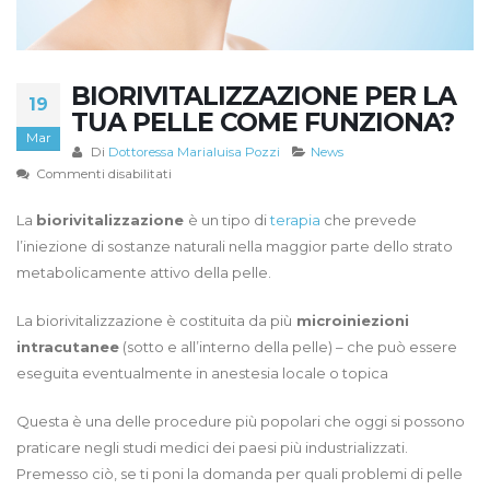
BIORIVITALIZZAZIONE PER LA
19
TUA PELLE COME FUNZIONA?
Mar
Di
Dottoressa Marialuisa Pozzi
News
su
Commenti disabilitati
Biorivitalizzazione
per
La
biorivitalizzazione
è un tipo di
terapia
che prevede
la
l’iniezione di sostanze naturali nella maggior parte dello strato
tua
metabolicamente attivo della pelle.
pelle
come
La biorivitalizzazione è costituita da più
microiniezioni
funziona?
intracutanee
(sotto e all’interno della pelle) – che può essere
eseguita eventualmente in anestesia locale o topica
Questa è una delle procedure più popolari che oggi si possono
praticare negli studi medici dei paesi più industrializzati.
Premesso ciò, se ti poni la domanda per quali problemi di pelle