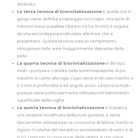
attribuito.
La terza tecnica di biorivitalizzazione
è quella che in
gergo viene definita a tratteggio incrociato. Una serie di
iniezioni lineari parallele (distanti tra 5 e 10 mm) è seguita
da una seconda perpendicolare alle linee che si
presentano. Questa tecnica crea un riempimento
omogeneo nelle aree maggiormente depresse della
pelle.
La quarta tecnica di biorivitalizzazione
e del tipo
multi – puntura e consiste nella somministrazione di più
iniezioni accanto alla ruga. L’ago viene in tal caso inserito a
2-3 mm in profondità e ad angolo acuto. La tecnica multi –
puntura viene particolarmente utilizzata nel trattamento
superficiale delle rughe.
La quinta tecnica di biorivitalizzazione
è in pratica
una versione modificata della multi-puntura, e viene
tipicamente utilizzata per la correzione di labbra, mento e
zigomi. Il volume del riempitivo somministrato di solito è di
0,1-0,2 mm per la correzione delle labbra, e che viene