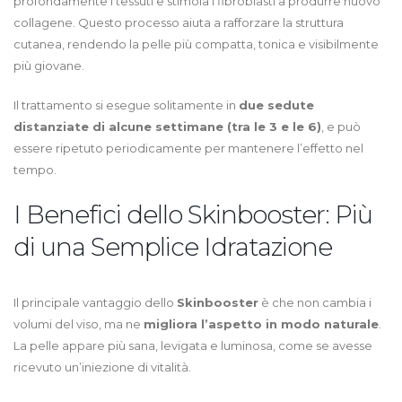
profondamente i tessuti e stimola i fibroblasti a produrre nuovo
collagene. Questo processo aiuta a rafforzare la struttura
cutanea, rendendo la pelle più compatta, tonica e visibilmente
più giovane.
Il trattamento si esegue solitamente in
due sedute
distanziate di alcune settimane (tra le 3 e le 6)
, e può
essere ripetuto periodicamente per mantenere l’effetto nel
tempo.
I Benefici dello Skinbooster: Più
di una Semplice Idratazione
Il principale vantaggio dello
Skinbooster
è che non cambia i
volumi del viso, ma ne
migliora l’aspetto in modo naturale
.
La pelle appare più sana, levigata e luminosa, come se avesse
ricevuto un’iniezione di vitalità.