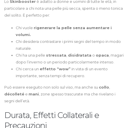
Lo
Skinbooster
è adatto a donne e uomini di tutte le età, in
particolare a chi nota una pelle più secca, spenta o meno tonica
del solito. È perfetto per:
Chi vuole
rigenerare la pelle senza aumentare i
volumi.
Chi desidera contrastare i primi segni del tempo in modo
naturale.
Chi ha una pelle
stressata
,
disidratata
o
opaca
, magari
dopo l’inverno o un periodo particolarmente intenso.
Chi cerca un
effetto “wow”
in vista di un evento
importante, senza tempi di recupero.
Può essere eseguito non solo sul viso, ma anche su
collo
,
décolleté
e
mani
, zone spesso trascurate ma che rivelano i
segni dell’età.
Durata, Effetti Collaterali e
Precauzioni