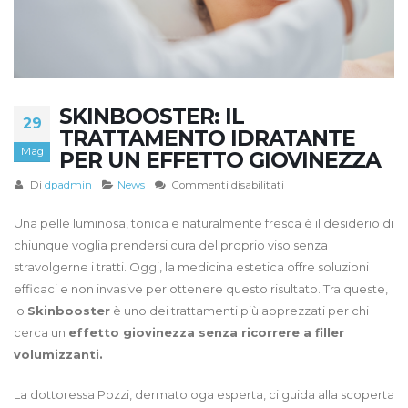
SKINBOOSTER: IL
29
TRATTAMENTO IDRATANTE
Mag
PER UN EFFETTO GIOVINEZZA
su
Di
dpadmin
News
Commenti disabilitati
Skinbooster:
Il
Una pelle luminosa, tonica e naturalmente fresca è il desiderio di
Trattamento
chiunque voglia prendersi cura del proprio viso senza
Idratante
stravolgerne i tratti. Oggi, la medicina estetica offre soluzioni
per
efficaci e non invasive per ottenere questo risultato. Tra queste,
un
lo
Skinbooster
è uno dei trattamenti più apprezzati per chi
Effetto
Giovinezza
cerca un
effetto giovinezza senza ricorrere a filler
volumizzanti.
La dottoressa Pozzi, dermatologa esperta, ci guida alla scoperta