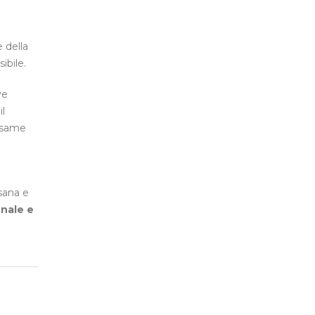
e della
ibile.
ve
il
oesame
 sana e
onale e