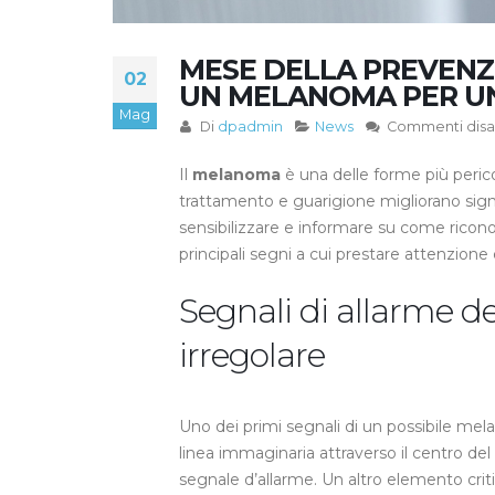
MESE DELLA PREVENZI
02
UN MELANOMA PER UN
Mag
Di
dpadmin
News
Commenti disabi
Il
melanoma
è una delle forme più perico
trattamento e guarigione migliorano sig
sensibilizzare e informare su come ricono
principali segni a cui prestare attenzione 
Segnali di allarme 
irregolare
Uno dei primi segnali di un possibile mel
linea immaginaria attraverso il centro d
segnale d’allarme. Un altro elemento crit