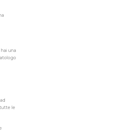
ma
 hai una
matologo
 ad
tutte le
e