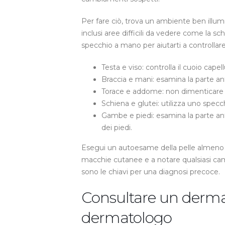
Per fare ciò, trova un ambiente ben illum
inclusi aree difficili da vedere come la sch
specchio a mano per aiutarti a controllare 
Testa e viso: controlla il cuoio capell
Braccia e mani: esamina la parte ante
Torace e addome: non dimenticare di
Schiena e glutei: utilizza uno specch
Gambe e piedi: esamina la parte anter
dei piedi.
Esegui un autoesame della pelle almeno un
macchie cutanee e a notare qualsiasi c
sono le chiavi per una diagnosi precoce.
Consultare un derma
dermatologo