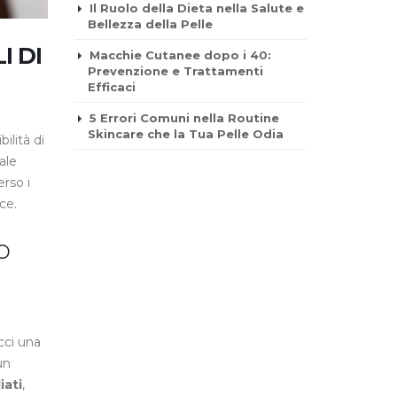
Il Ruolo della Dieta nella Salute e
Bellezza della Pelle
I DI
Macchie Cutanee dopo i 40:
Prevenzione e Trattamenti
Efficaci
5 Errori Comuni nella Routine
Skincare che la Tua Pelle Odia
ilità di
ale
rso i
ce.
o
cci una
un
iati
,