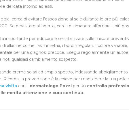
lle delicata intorno ad essi.
aggia, cerca di evitare l’esposizione al sole durante le ore più cald
00. Se devi stare all’aperto, cerca di rimanere all’ombra il più poss
tà importante per educare e sensibilizzare sulle misure preventi
 allarme come l’asimmetria, i bordi irregolari, il colore variabile, 
amentale per una diagnosi precoce. Esegui regolarmente un aut
 noti qualsiasi cambiamento sospetto.
ilizzando creme solari ad ampio spettro, indossando abbigliamento
le. Ricorda, la prevenzione è la chiave per mantenere la tua pelle
a visita
con il
dermatologo Pozzi
per un
controllo professi
elle merita attenzione e cura continua
.