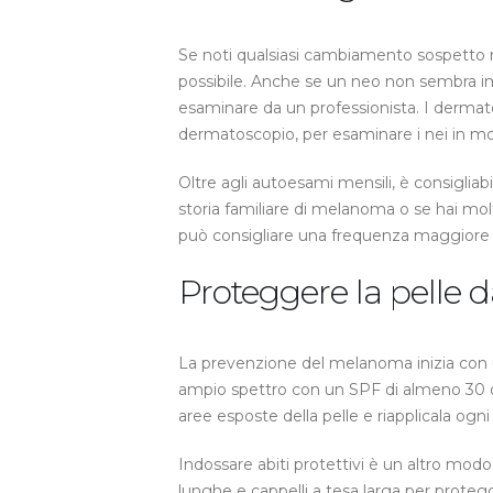
Se noti qualsiasi cambiamento sospetto n
possibile. Anche se un neo non sembra 
esaminare da un professionista. I dermatol
dermatoscopio, per esaminare i nei in mo
Oltre agli autoesami mensili, è consiglia
storia familiare di melanoma o se hai mol
può consigliare una frequenza maggiore s
Proteggere la pelle da
La prevenzione del melanoma inizia con 
ampio spettro con un SPF di almeno 30 ogn
aree esposte della pelle e riapplicala ogn
Indossare abiti protettivi è un altro modo
lunghe e cappelli a tesa larga per protegge