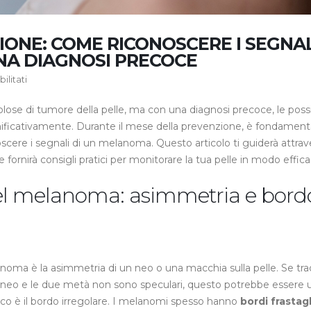
ONE: COME RICONOSCERE I SEGNAL
A DIAGNOSI PRECOCE
su
litati
Mese
lose di tumore della pelle, ma con una diagnosi precoce, le possib
della
Prevenzione:
nificativamente. Durante il mese della prevenzione, è fondament
come
scere i segnali di un melanoma. Questo articolo ti guiderà attrave
riconoscere
e fornirà consigli pratici per monitorare la tua pelle in modo effica
i
segnali
del melanoma: asimmetria e bord
di
un
melanoma
per
una
anoma è la asimmetria di un neo o una macchia sulla pelle. Se tra
diagnosi
el neo e le due metà non sono speculari, questo potrebbe essere 
precoce
ico è il bordo irregolare. I melanomi spesso hanno
bordi frastagl