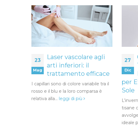
Laser vascolare agli
23
27
per
arti inferiori: il
Mag
Dic
 della
trattamento efficace
per E
I capillari sono di colore variabile tra il
Sole
rosso e il blu e la loro comparsa è
nvernale, la
relativa alla...
leggi di più
amenti a
L’inver
ll’umidità,
tisane 
l...
avvolge
ideale p