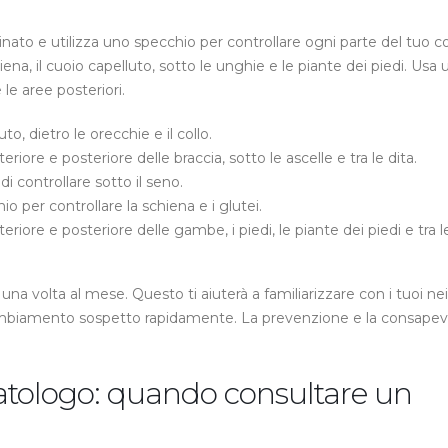
inato e utilizza uno specchio per controllare ogni parte del tuo c
iena, il cuoio capelluto, sotto le unghie e le piante dei piedi. Usa
le aree posteriori.
uto, dietro le orecchie e il collo.
riore e posteriore delle braccia, sotto le ascelle e tra le dita.
 controllare sotto il seno.
io per controllare la schiena e i glutei.
iore e posteriore delle gambe, i piedi, le piante dei piedi e tra l
a volta al mese. Questo ti aiuterà a familiarizzare con i tuoi nei
ambiamento sospetto rapidamente. La prevenzione e la consape
tologo: quando consultare un