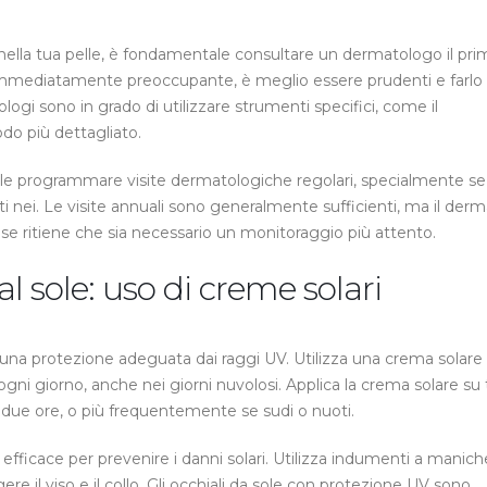
ella tua pelle, è fondamentale consultare un dermatologo il pri
immediatamente preoccupante, è meglio essere prudenti e farlo
ogi sono in grado di utilizzare strumenti specifici, come il
do più dettagliato.
bile programmare visite dermatologiche regolari, specialmente se
ti nei. Le visite annuali sono generalmente sufficienti, ma il der
e ritiene che sia necessario un monitoraggio più attento.
l sole: uso di creme solari
una protezione adeguata dai raggi UV. Utilizza una crema solare
i giorno, anche nei giorni nuvolosi. Applica la crema solare su 
i due ore, o più frequentemente se sudi o nuoti.
 efficace per prevenire i danni solari. Utilizza indumenti a manich
re il viso e il collo. Gli occhiali da sole con protezione UV sono