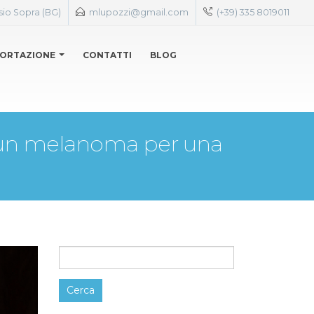
sio Sopra (BG)
mlupozzi@gmail.com
(+39) 335 8019011
ORTAZIONE
CONTATTI
BLOG
i un melanoma per una
Ricerca
per: