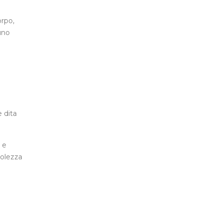
orpo,
 uno
e dita
 e
volezza