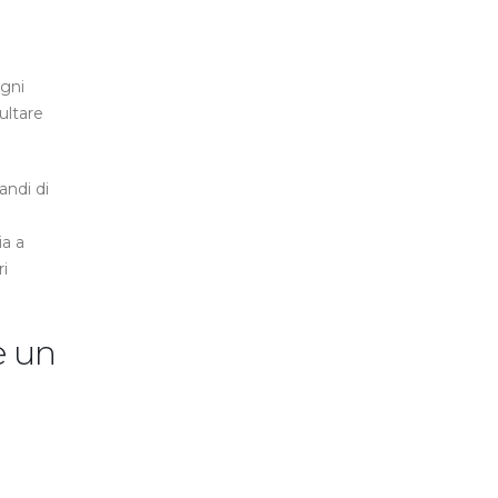
igni
ultare
andi di
ia a
i
e un