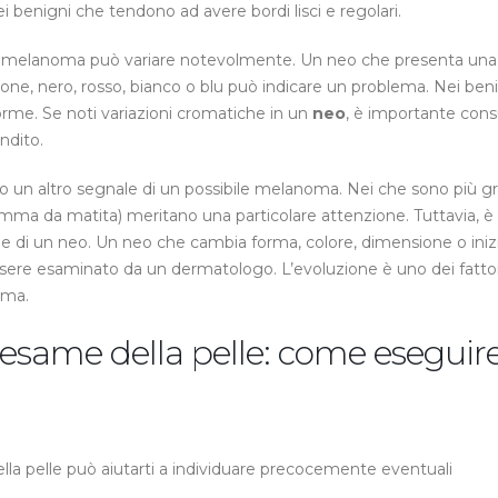
nei benigni che tendono ad avere bordi lisci e regolari.
 melanoma può variare notevolmente. Un neo che presenta una
one, nero, rosso, bianco o blu può indicare un problema. Nei ben
orme. Se noti variazioni cromatiche in un
neo
, è importante cons
ndito.
un altro segnale di un possibile melanoma. Nei che sono più gr
gomma da matita) meritano una particolare attenzione. Tuttavia, è
e di un neo. Un neo che cambia forma, colore, dimensione o iniz
ere esaminato da un dermatologo. L’evoluzione è uno dei fattor
oma.
esame della pelle: come eseguir
a pelle può aiutarti a individuare precocemente eventuali