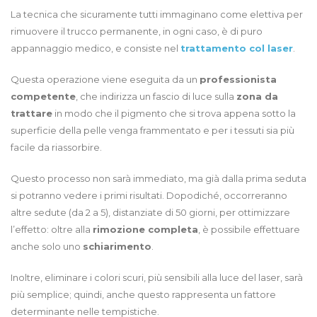
La tecnica che sicuramente tutti immaginano come elettiva per
rimuovere il trucco permanente, in ogni caso, è di puro
appannaggio medico, e consiste nel
trattamento col laser
.
Questa operazione viene eseguita da un
professionista
competente
, che indirizza un fascio di luce sulla
zona da
trattare
in modo che il pigmento che si trova appena sotto la
superficie della pelle venga frammentato e per i tessuti sia più
facile da riassorbire.
Questo processo non sarà immediato, ma già dalla prima seduta
si potranno vedere i primi risultati. Dopodiché, occorreranno
altre sedute (da 2 a 5), distanziate di 50 giorni, per ottimizzare
l’effetto: oltre alla
rimozione completa
, è possibile effettuare
anche solo uno
schiarimento
.
Inoltre, eliminare i colori scuri, più sensibili alla luce del laser, sarà
più semplice; quindi, anche questo rappresenta un fattore
determinante nelle tempistiche.