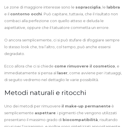
Le zone di maggiore interesse sono le
sopracciglia
, le
labbra
e il
contorno occhi
. Può capitare, tuttavia, che il risultato non
combaci alla perfezione con quello atteso e deluda le
aspettative, oppure che il tatuatore commetta un errore.
O ancora semplicemente, ci si può stufare di sfoggiare sempre
lo stesso look che, tra l’altro, col tempo, può anche essersi
degradato.
Ecco allora che ci si chiede
come rimuovere il cosmetico
, e
immediatamente si pensa al
laser
, come avviene per i tatuaggi,
di seguito vedremo nel dettaglio le varie possibilità.
Metodi naturali e ritocchi
Uno dei metodi per rimuovere
il make-up permanente
è
semplicemente
aspettare
: i pigmenti che vengono utilizzati
presentano il massimo grado di
biocompatibilità
, risultando
sicuri per l’organismo, e inoltre sono sintetizzati appositamente