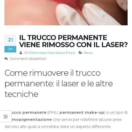
IL TRUCCO PERMANENTE
21
VIENE RIMOSSO CON IL LASER?
Set
Di
Dottoressa Marialuisa Pozzi
News
su
Commenti disabilitati
Il
Come rimuovere il trucco
trucco
permanente
permanente: il laser e le altre
viene
rimosso
tecniche
con
il
laser?
Il
trucco permanete
(PMU,
permanent make-up
) è un tipo di
dermopigmentazione
che serve per ridefinire alcune aree
del viso alle quali si vorrebbe dare un aspetto differente.