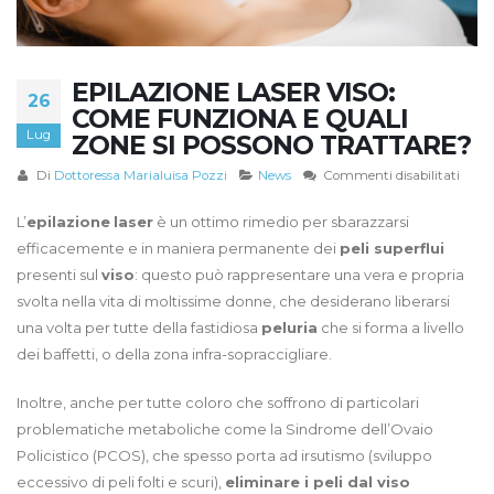
EPILAZIONE LASER VISO:
26
COME FUNZIONA E QUALI
Lug
ZONE SI POSSONO TRATTARE?
su
Di
Dottoressa Marialuisa Pozzi
News
Commenti disabilitati
Epila
laser
L’
epilazione
laser
è un ottimo rimedio per sbarazzarsi
viso:
efficacemente e in maniera permanente dei
peli superflui
come
presenti sul
viso
: questo può rappresentare una vera e propria
funzi
svolta nella vita di moltissime donne, che desiderano liberarsi
e
una volta per tutte della fastidiosa
peluria
che si forma a livello
quali
zone
dei baffetti, o della zona infra-sopraccigliare.
si
posso
Inoltre, anche per tutte coloro che soffrono di particolari
tratt
problematiche metaboliche come la Sindrome dell’Ovaio
Policistico (PCOS), che spesso porta ad irsutismo (sviluppo
eccessivo di peli folti e scuri),
eliminare i peli dal viso