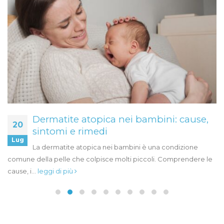
bini: cause,
Capillari alle gambe?
08
Ti capita spesso di soffrire per colpa d
Gen
una condizione
vene varicose? Ti sei mai chiesto cosa
li. Comprendere le
leggi di più