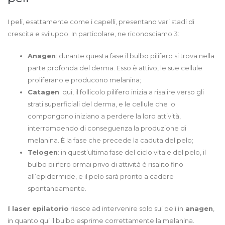
I peli, esattamente come i capelli, presentano vari stadi di
crescita e sviluppo. In particolare, ne riconosciamo 3:
Anagen
: durante questa fase il bulbo pilifero si trova nella
parte profonda del derma. Esso è attivo, le sue cellule
proliferano e producono melanina;
Catagen
: qui, il follicolo pilifero inizia a risalire verso gli
strati superficiali del derma, e le cellule che lo
compongono iniziano a perdere la loro attività,
interrompendo di conseguenza la produzione di
melanina. È la fase che precede la caduta del pelo;
Telogen
: in quest’ultima fase del ciclo vitale del pelo, il
bulbo pilifero ormai privo di attività è risalito fino
all’epidermide, e il pelo sarà pronto a cadere
spontaneamente.
Il
laser epilatorio
riesce ad intervenire solo sui peli in
anagen
,
in quanto qui il bulbo esprime correttamente la melanina.