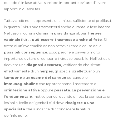
quando è in fase attiva, sarebbe importante evitare di avere
rapporti in queste fasi.
Tuttavia, ciò non rappresenta una misura sufficiente di profilassi,
in quanto il virus può trasmettersi anche durante la fase latente.
Nel caso in cui una
donna in gravidanza
abbia l’
herpes
vaginale
il virus
può essere trasmesso anche al feto
. Si
tratta di un’eventualità da non sottovalutare a causa delle
possibili conseguenze
. Ecco perché è davvero molto
importante evitare di contrarre il virus se possibile. Nell’ottica di
ricevere una
diagnosi accurata
, verificando che si tratti
effettivamente di un
herpes
, gli specialisti effettuano un
tampone
o un
esame del sangue
cercando le
immunoglobuline
che rappresentano il marcatore di
un’
infezione attiva
oppure
passata
.
La prevenzione è
fondamentale
, motivo per cui quando si nota la comparsa di
lesioni a livello dei genitali ci si deve
rivolgere a uno
specialista
che si incarica di riconoscere la natura
dell’infezione.