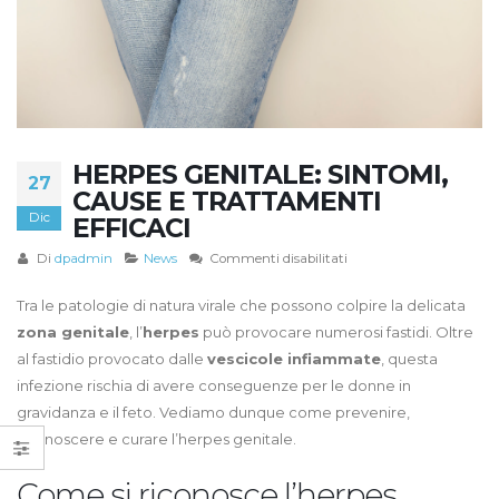
HERPES GENITALE: SINTOMI,
27
CAUSE E TRATTAMENTI
Dic
EFFICACI
su
Di
dpadmin
News
Commenti disabilitati
Herpes
genitale:
Tra le patologie di natura virale che possono colpire la delicata
sintomi,
zona genitale
, l’
herpes
può provocare numerosi fastidi. Oltre
cause
al fastidio provocato dalle
vescicole infiammate
, questa
e
infezione rischia di avere conseguenze per le donne in
trattamenti
gravidanza e il feto. Vediamo dunque come prevenire,
efficaci
riconoscere e curare l’herpes genitale.
Come si riconosce l’herpes