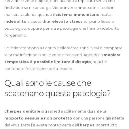
nervi delle zone colpite, continuando a replicarsi senza che
l’individuo se ne accorga. Viene invece rimesso in circolo in
maniera virulenta quando il
sistema immunitario
risulta
indebolito
a causa di un
elevato stress
sul piano fisico e
psicologico, oppure per altre patologie che hanno indebolito
l’organismo.
Le lesioni tendono a riaprirsi nella stessa zona in cui è comparsa
la prima infezione o nelle zone circostanti. Agendo in
maniera
tempestiva è possibile limitare il disagio
, nonché
contenere l’estensione della lesione.
Quali sono le cause che
scatenano questa patologia?
L’
herpes genitale
si trasmette solitamente durante un
rapporto sessuale
non protetto
con una persona già infetta
dal virus. Data l’elevata contagiosità dell’
herpes
, soprattutto