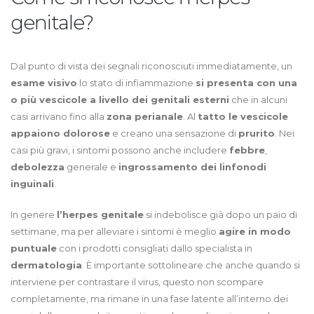
genitale?
Dal punto di vista dei segnali riconosciuti immediatamente, un
esame visivo
lo stato di infiammazione
si presenta con una
o più vescicole a livello dei genitali esterni
che in alcuni
casi arrivano fino alla
zona perianale
. Al
tatto le vescicole
appaiono dolorose
e creano una sensazione di
prurito
. Nei
casi più gravi, i sintomi possono anche includere
febbre
,
debolezza
generale e
ingrossamento dei linfonodi
inguinali
.
In genere
l’herpes genitale
si indebolisce già dopo un paio di
settimane, ma per alleviare i sintomi è meglio
agire in modo
puntuale
con i prodotti consigliati dallo specialista in
dermatologia
. È importante sottolineare che anche quando si
interviene per contrastare il virus, questo non scompare
completamente, ma rimane in una fase latente all’interno dei