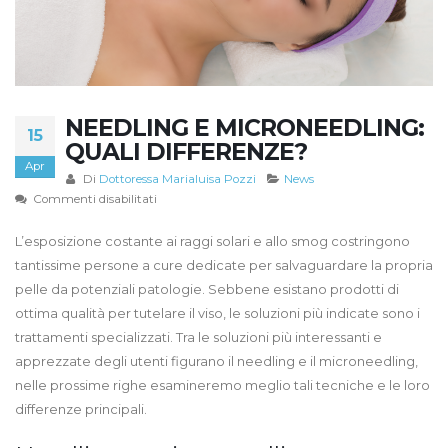
NEEDLING E MICRONEEDLING:
15
QUALI DIFFERENZE?
Apr
Di
Dottoressa Marialuisa Pozzi
News
su
Commenti disabilitati
Needling
e
L’esposizione costante ai raggi solari e allo smog costringono
microneedling:
tantissime persone a cure dedicate per salvaguardare la propria
quali
pelle da potenziali patologie. Sebbene esistano prodotti di
differenze?
ottima qualità per tutelare il viso, le soluzioni più indicate sono i
trattamenti specializzati. Tra le soluzioni più interessanti e
apprezzate degli utenti figurano il needling e il microneedling,
nelle prossime righe esamineremo meglio tali tecniche e le loro
differenze principali.