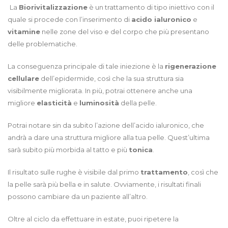
La
Biorivitalizzazione
è un trattamento di tipo iniettivo con il
quale si procede con l’inserimento di
acido ialuronico
e
vitamine
nelle zone del viso e del corpo che più presentano
delle problematiche.
La conseguenza principale di tale iniezione è la
rigenerazione
cellulare
dell’epidermide, così che la sua struttura sia
visibilmente migliorata. In più, potrai ottenere anche una
migliore
elasticità
e
luminosità
della pelle.
Potrai notare sin da subito l’azione dell’acido ialuronico, che
andrà a dare una struttura migliore alla tua pelle. Quest’ultima
sarà subito più morbida al tatto e più
tonica
.
Il risultato sulle rughe è visibile dal primo
trattamento
, così che
la pelle sarà più bella e in salute. Ovviamente, i risultati finali
possono cambiare da un paziente all’altro.
Oltre al ciclo da effettuare in estate, puoi ripetere la