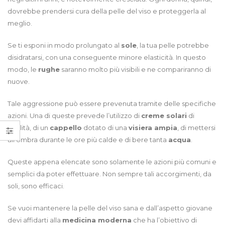
questo
dovrebbe prendersi cura della pelle del viso e proteggerla al
trattamento
meglio.
rivoluzionario
Se ti esponi in modo prolungato al
sole
, la tua pelle potrebbe
disidratarsi, con una conseguente minore elasticità. In questo
modo, le
rughe
saranno molto più visibili e ne compariranno di
nuove.
Tale aggressione può essere prevenuta tramite delle specifiche
azioni. Una di queste prevede l’utilizzo di
creme solari
di
qualità, di un
cappello
dotato di una
visiera ampia
, di mettersi
all’ombra durante le ore più calde e di bere tanta
acqua
.
Queste appena elencate sono solamente le azioni più comuni e
semplici da poter effettuare. Non sempre tali accorgimenti, da
soli, sono efficaci.
Se vuoi mantenere la pelle del viso sana e dall’aspetto giovane
devi affidarti alla
medicina moderna
che ha l’obiettivo di