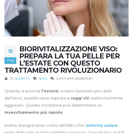
BIORIVITALIZZAZIONE VISO:
15
PREPARA LA TUA PELLE PER
Mag
L’ESTATE CON QUESTO
TRATTAMENTO RIVOLUZIONARIO
su
Di
dpadmin
News
Commenti disabilitati
Biorivitalizzazione
viso:
Quando si avvicina
l’estate
, ovvero il periodo più caldo
prepara
dell’anno, la pelle viene esposta ai
raggi UV
, particolarmente
la
aggressivi. Questa condizione può determinare un
tua
invecchiamento più rapido
.
pelle
per
Inoltre, bisogna tener conto del fatto che l’
attività solare
,
l’estate
con
negli ultimi anni, è notevolmente cresciuta. Ogni donna, quindi,