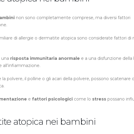
bambini
non sono completamente comprese, ma diversi fattori
one.
iliare di allergie o dermatite atopica sono considerate fattori di r
a una
risposta immunitaria anormale
e a una disfunzione della 
e all’infiammazione.
e la polvere, il polline o gli acari della polvere, possono scatenare 
ca.
imentazione
e
fattori psicologici
come lo
stress
possano influ
ite atopica nei bambini