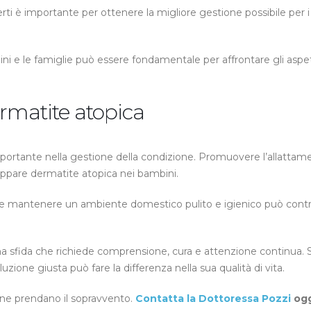
erti è importante per ottenere la migliore gestione possibile per i
bini e le famiglie può essere fondamentale per affrontare gli aspet
rmatite atopica
ortante nella gestione della condizione. Promuovere l’allattame
iluppare dermatite atopica nei bambini.
ta e mantenere un ambiente domestico pulito e igienico può contr
a sfida che richiede comprensione, cura e attenzione continua. 
luzione giusta può fare la differenza nella sua qualità di vita.
ione prendano il sopravvento.
Contatta la Dottoressa Pozzi
ogg