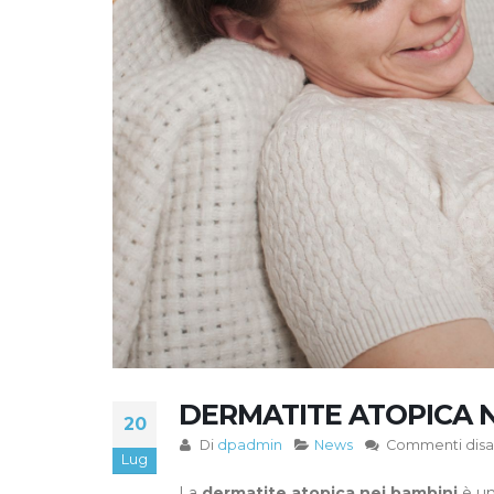
DERMATITE ATOPICA NE
20
Di
dpadmin
News
Commenti disabi
Lug
La
dermatite atopica nei bambini
è un