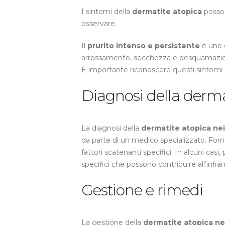
I sintomi della
dermatite atopica
posson
osservare.
Il
prurito intenso e persistente
è uno d
arrossamento, secchezza e desquamazione 
È importante riconoscere questi sintomi
Diagnosi della derma
La diagnosi della
dermatite atopica ne
da parte di un medico specializzato. Forn
fattori scatenanti specifici. In alcuni casi
specifici che possono contribuire all’inf
Gestione e rimedi
La gestione della
dermatite atopica ne