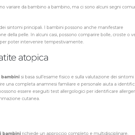
o variare da bambino a bambino, ma ci sono alcuni segni comu
ei sintomi principali. I bambini possono anche manifestare
della pelle. In alcuni casi, possono comparire bolle, croste o v
 per poter intervenire tempestivamente.
tite atopica
i bambini
si basa sull’esame fisico e sulla valutazione dei sintomi
ire una completa anamnesi familiare e personale aiuta a identific
, possono essere eseguiti test allergologici per identificare allerge
iammazione cutanea.
i bambini
richiede un approccio completo e multidisciplinare.