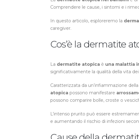
Comprendere le cause, i sintomi e i rime
In questo articolo, esploreremo la
derma
caregiver.
Cos’è la dermatite at
La
dermatite atopica
è
una malattia i
significativamente la qualità della vita de
Caratterizzata da un’infiammazione della 
atopica
possono manifestare
arrossam
possono comparire bolle, croste o vescic
L’intenso prurito può essere estremamente 
e aumentando il rischio di infezioni secon
Cause della dermatit