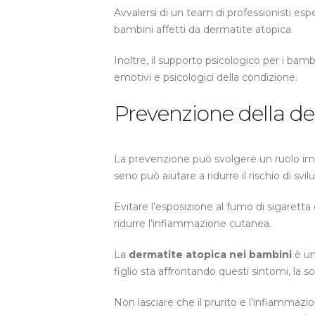
Avvalersi di un team di professionisti esp
bambini affetti da dermatite atopica.
Inoltre, il supporto psicologico per i bam
emotivi e psicologici della condizione.
Prevenzione della de
La prevenzione può svolgere un ruolo imp
seno può aiutare a ridurre il rischio di sv
Evitare l’esposizione al fumo di sigaret
ridurre l’infiammazione cutanea.
La
dermatite atopica nei bambini
è un
figlio sta affrontando questi sintomi, la so
Non lasciare che il prurito e l’infiammaz