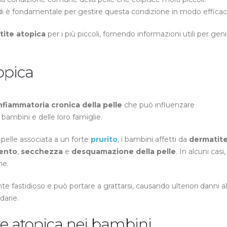
nei
di è fondamentale per gestire questa condizione in modo efficac
bambini:
cause,
tite atopica
per i più piccoli, fornendo informazioni utili per geni
sintomi
e
rimedi
opica
nfiammatoria cronica della pelle
che può influenzare
i bambini e delle loro famiglie.
pelle associata a un forte
prurito
, i bambini affetti da
dermatit
ento
,
secchezza
e
desquamazione della pelle
. In alcuni casi,
he.
fastidioso e può portare a grattarsi, causando ulteriori danni al
darie.
e atopica nei bambini