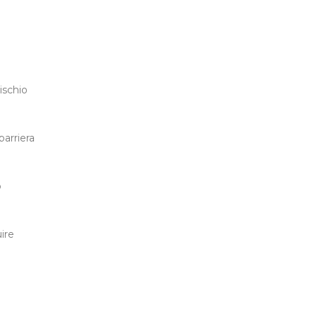
ischio
barriera
o
ire