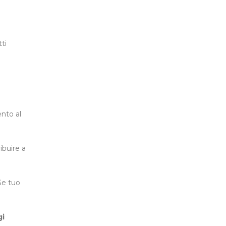
ti
nto al
ibuire a
Se tuo
i