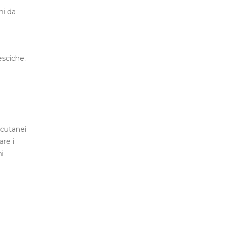
ni da
esciche.
 cutanei
are i
ni