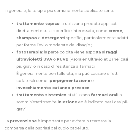
In generale, le terapie più comunemente applicate sono:
trattamento topico
, si utilizzano prodotti applicati
direttamente sulla superficie interessata, come
creme
,
shampoo
e
detergenti
specifici, particolarmente adatti
per forme lievi o moderate del disagio.;
fototerapia
: la parte colpita viene esposta ai
raggi
ultravioletti UVA
o
PUVB
(Psoralen Ultraviolet B) nei casi
più gravi o in caso di resistenza ai farmaci.
È generalmente ben tollerata, ma può causare effetti
collaterali come
iperpigmentazione
e
invecchiamento cutaneo precoce
;
trattamento sistemico
: si utilizzano
farmaci orali
o
somministrati tramite
iniezione
ed è indicato per i casi più
gravi.
La
prevenzione
è importante per evitare o ritardare la
comparsa della psoriasi del cuoio capelluto.