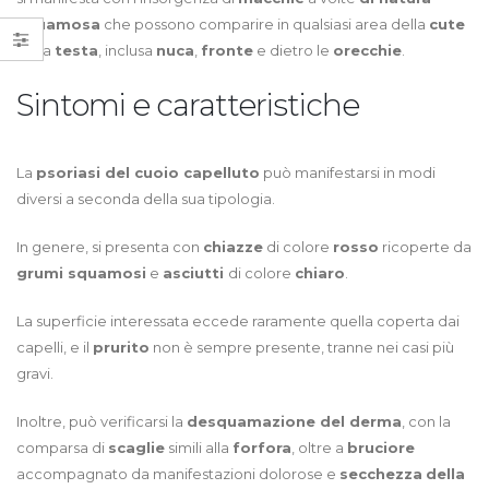
psoriasi
squamosa
che possono comparire in qualsiasi area della
cute
del
della
testa
, inclusa
nuca
,
fronte
e dietro le
orecchie
.
cuoio
cappelluto
Sintomi e caratteristiche
La
psoriasi del cuoio capelluto
può manifestarsi in modi
diversi a seconda della sua tipologia.
In genere, si presenta con
chiazze
di colore
rosso
ricoperte da
grumi squamosi
e
asciutti
di colore
chiaro
.
La superficie interessata eccede raramente quella coperta dai
capelli, e il
prurito
non è sempre presente, tranne nei casi più
gravi.
Inoltre, può verificarsi la
desquamazione del derma
, con la
comparsa di
scaglie
simili alla
forfora
, oltre a
bruciore
accompagnato da manifestazioni dolorose e
secchezza
della