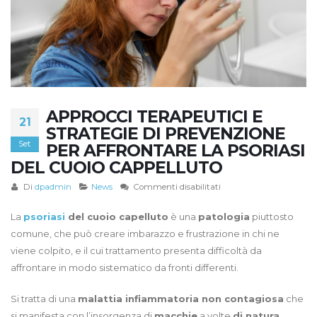
APPROCCI TERAPEUTICI E
21
STRATEGIE DI PREVENZIONE
Set
PER AFFRONTARE LA PSORIASI
DEL CUOIO CAPPELLUTO
su
Di
dpadmin
News
Commenti disabilitati
Approcci
terapeutici
La
psoriasi
del cuoio capelluto
è una
patologia
piuttosto
e
comune, che può creare imbarazzo e frustrazione in chi ne
strategie
viene colpito, e il cui trattamento presenta difficoltà da
di
affrontare in modo sistematico da fronti differenti.
prevenzione
per
Si tratta di una
malattia infiammatoria non contagiosa
che
affrontare
la
si manifesta con l’insorgenza di
macchie
a volte
di natura