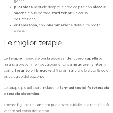
gocce;
pustolosa
, la quale ricopre le aree colpite con
piccole
sacche
e può portare
stati febbrili
a causa
dell’infezione;
eritematosa
, con
infiammazione
della cute molto
estesa.
Le migliori terapie
Le
terapie
impiegate per la
psoriasi del cuoio capelluto
mirano a prevenirne il peggioramento e a
mitigare i sintomi
come il
prurito
e il
bruciore
al fine di migliorare lo stato fisico e
psicologico del paziente.
Le terapie più utilizzate includono
farmaci topici
,
fototerapia
e
terapia sistemica
.
Trovare il giusto trattamento può essere difficile, e la terapia può
variare nel corso del tempo.