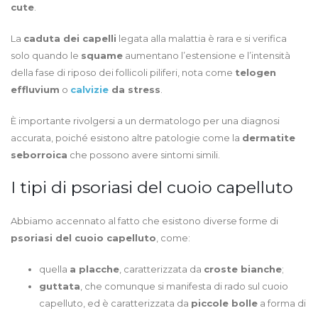
cute
.
La
caduta dei capelli
legata alla malattia è rara e si verifica
solo quando le
squame
aumentano l’estensione e l’intensità
della fase di riposo dei follicoli piliferi, nota come
telogen
effluvium
o
calvizie
da stress
.
È importante rivolgersi a un dermatologo per una diagnosi
accurata, poiché esistono altre patologie come la
dermatite
seborroica
che possono avere sintomi simili.
I tipi di psoriasi del cuoio capelluto
Abbiamo accennato al fatto che esistono diverse forme di
psoriasi del cuoio capelluto
, come:
quella
a placche
, caratterizzata da
croste bianche
;
guttata
, che comunque si manifesta di rado sul cuoio
capelluto, ed è caratterizzata da
piccole bolle
a forma di