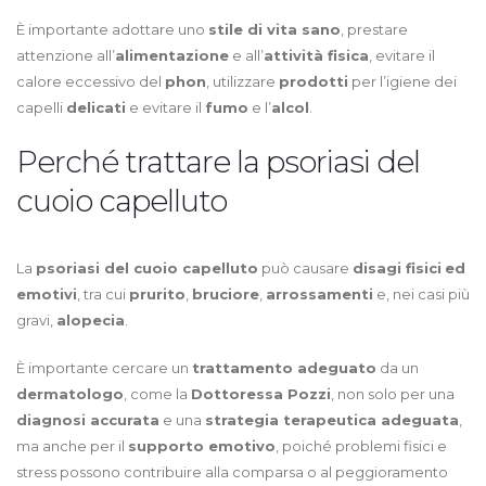
È importante adottare uno
stile di vita sano
, prestare
attenzione all’
alimentazione
e all’
attività fisica
, evitare il
calore eccessivo del
phon
, utilizzare
prodotti
per l’igiene dei
capelli
delicati
e evitare il
fumo
e l’
alcol
.
Perché trattare la psoriasi del
cuoio capelluto
La
psoriasi del cuoio capelluto
può causare
disagi fisici
ed
emotivi
, tra cui
prurito
,
bruciore
,
arrossamenti
e, nei casi più
gravi,
alopecia
.
È importante cercare un
trattamento adeguato
da un
dermatologo
, come la
Dottoressa Pozzi
, non solo per una
diagnosi accurata
e una
strategia terapeutica adeguata
,
ma anche per il
supporto emotivo
, poiché problemi fisici e
stress possono contribuire alla comparsa o al peggioramento