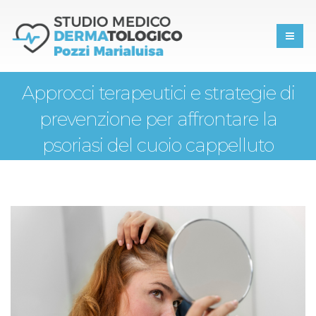
Approcci terapeutici e strategie di
prevenzione per affrontare la
psoriasi del cuoio cappelluto