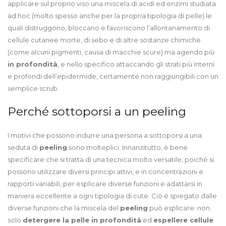
applicare sul proprio viso una miscela di acidi ed enzimi studiata
ad hoc (molto spesso anche per la propria tipologia di pelle) le
quali distruggono, bloccano e favoriscono l’allontanamento di
cellule cutanee morte, di sebo e di altre sostanze chimiche
(come alcuni pigmenti, causa di macchie scure) ma agendo più
in profondità
, e nello specifico attaccando gli strati più interni
e profondi dell’epidermide, certamente non raggiungibili con un
semplice scrub.
Perché sottoporsi a un peeling
I motivi che possono indurre una persona a sottoporsi a una
seduta di
peeling
sono molteplici. Innanzitutto, è bene
specificare che si tratta di una tecnica molto versatile, poiché si
possono utilizzare diversi principi attivi, e in concentrazioni e
rapporti variabili, per esplicare diverse funzioni e adattarsi in
maniera eccellente a ogni tipologia di cute. Ciò è spiegato dalle
diverse funzioni che la miscela del
peeling
può esplicare: non
solo
detergere la pelle in profondità
ed
espellere cellule