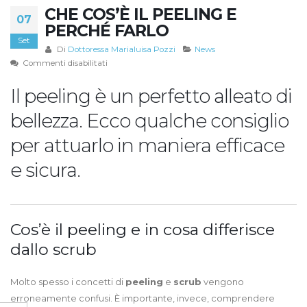
CHE COS’È IL PEELING E
07
PERCHÉ FARLO
Set
Di
Dottoressa Marialuisa Pozzi
News
su
Commenti disabilitati
Che
Il peeling è un perfetto alleato di
cos’è
il
bellezza. Ecco qualche consiglio
peeling
e
per attuarlo in maniera efficace
perché
farlo
e sicura.
Cos’è il peeling e in cosa differisce
dallo scrub
Molto spesso i concetti di
peeling
e
scrub
vengono
erroneamente confusi. È importante, invece, comprendere