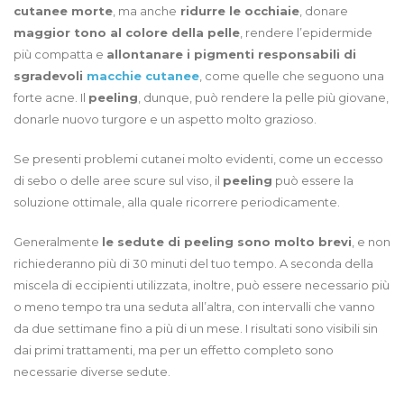
cutanee morte
, ma anche
ridurre le occhiaie
, donare
maggior tono al colore della pelle
, rendere l’epidermide
più compatta e
allontanare i pigmenti responsabili di
sgradevoli
macchie cutanee
, come quelle che seguono una
forte acne. Il
peeling
, dunque, può rendere la pelle più giovane,
donarle nuovo turgore e un aspetto molto grazioso.
Se presenti problemi cutanei molto evidenti, come un eccesso
di sebo o delle aree scure sul viso, il
peeling
può essere la
soluzione ottimale, alla quale ricorrere periodicamente.
Generalmente
le sedute di peeling sono molto brevi
, e non
richiederanno più di 30 minuti del tuo tempo. A seconda della
miscela di eccipienti utilizzata, inoltre, può essere necessario più
o meno tempo tra una seduta all’altra, con intervalli che vanno
da due settimane fino a più di un mese. I risultati sono visibili sin
dai primi trattamenti, ma per un effetto completo sono
necessarie diverse sedute.