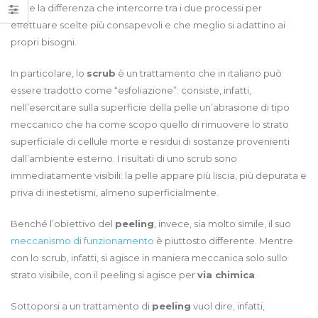
bene la differenza che intercorre tra i due processi per
effettuare scelte più consapevoli e che meglio si adattino ai
propri bisogni.
In particolare, lo
scrub
è un trattamento che in italiano può
essere tradotto come “esfoliazione”: consiste, infatti,
nell’esercitare sulla superficie della pelle un’abrasione di tipo
meccanico che ha come scopo quello di rimuovere lo strato
superficiale di cellule morte e residui di sostanze provenienti
dall’ambiente esterno. I risultati di uno scrub sono
immediatamente visibili: la pelle appare più liscia, più depurata e
priva di inestetismi, almeno superficialmente.
Benché l’obiettivo del
peeling
, invece, sia molto simile, il suo
meccanismo di funzionamento
è piuttosto differente. Mentre
con lo scrub, infatti, si agisce in maniera meccanica solo sullo
strato visibile, con il peeling si agisce per
via chimica
.
Sottoporsi a un trattamento di
peeling
vuol dire, infatti,