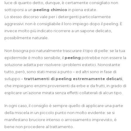
luce di quanto detto, dunque, è certamente consigliato non
sottoporsi a un
peeling chimico
in piena estate.
Lo stesso discorso vale per i detergenti particolarmente
aggressivi: non è consigliabile il loro impiego dopo il peeling. È
invece molto più indicato ricorrere a un sapone delicato,
possibilmente naturale.
Non bisogna poi naturalmente trascurare il tipo di pelle: se la tua
epidermide è molto sensibile, il
peeling
potrebbe non essere la
soluzione adatta per risolvere i problemi estetici. Nonostante
tutto, però, sono stati messi a punto – ed altri sono in fase di
sviluppo –
trattamenti di
peeling estremamente delicati
,
che impiegano enzimi provenienti da erbe e da frutti, in grado di
esplicare un’azione mirata senza effetti collaterali di alcun tipo.
In ogni caso, il consiglio è sempre quello di applicare una parte
della miscela in un piccolo punto non molto evidente: se si
manifestano bruciore intenso o arrossamento imprevisto, è
bene non procedere al trattamento.