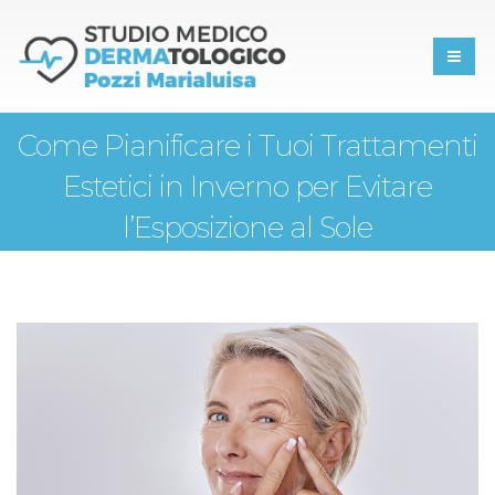
Come Pianificare i Tuoi Trattamenti
Estetici in Inverno per Evitare
l’Esposizione al Sole