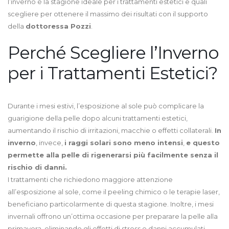
l’inverno è la stagione ideale per i trattamenti estetici e quali
Evitare
scegliere per ottenere il massimo dei risultati con il supporto
l’Esposizione
della
dottoressa Pozzi
.
al
Sole
Perché Scegliere l’Inverno
per i Trattamenti Estetici?
Durante i mesi estivi, l’esposizione al sole può complicare la
guarigione della pelle dopo alcuni trattamenti estetici,
aumentando il rischio di irritazioni, macchie o effetti collaterali.
In
inverno
, invece,
i raggi solari sono meno intensi
,
e questo
permette alla pelle di rigenerarsi più facilmente senza il
rischio di danni.
I trattamenti che richiedono maggiore attenzione
all’esposizione al sole, come il peeling chimico o le terapie laser,
beneficiano particolarmente di questa stagione. Inoltre, i mesi
invernali offrono un’ottima occasione per preparare la pelle alla
primavera, eliminando gli effetti di stress e danni accumulati