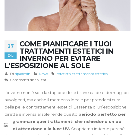
COME PIANIFICARE I TUOI
27
TRATTAMENTI ESTETICI IN
Dic
INVERNO PER EVITARE
L’ESPOSIZIONE AL SOLE
Di
dpadmin
News
estetista
,
trattamento estetico
su
Commenti disabilitati
Come
Pianificare
L’inverno non è solo la stagione delle tisane calde e dei maglioni
i
avvolgenti, ma anche il momento ideale per prendersi cura
Tuoi
della pelle con trattamenti estetici. L’assenza di un’esposizione
Trattamenti
diretta e intensa al sole rende questo
periodo perfetto per
Estetici
programmare quei trattamenti che richiedono un po’
in
Inverno
più di attenzione alla luce UV.
Scopriamo insieme perché
per