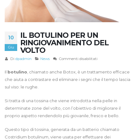
IL BOTULINO PER UN
10
RINGIOVANIMENTO DEL
Giu
VOLTO
su
Di
dpadmin
News
Commenti disabilitati
Il
botulino
Il
botulino
, chiamato anche Botox, è un trattamento efficace
per
che aiuta a contrastare ed eliminare i segni che il tempo lascia
un
sul viso: le rughe.
ringiovanimento
del
Si tratta di una tossina che viene introdotta nella pelle in
volto
determinate zone del volto, con l’obiettivo di migliorare il
proprio aspetto rendendolo più giovanile, fresco e bello.
Questo tipo di tossina, generata da un batterio chiamato
Costridium botulinum, viene usata per effettuare dei